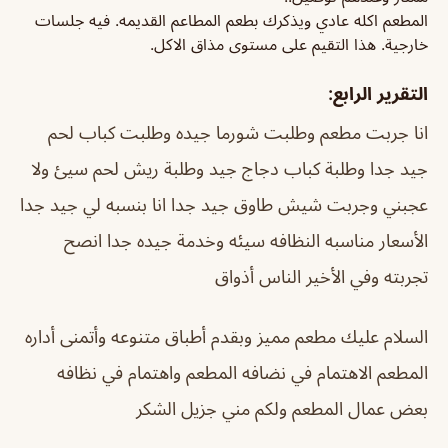
المطعم اكله عادي ويذكرك بطعم المطاعم القديمه. فيه جلسات
خارجية. هذا التقيم على مستوى مذاق الاكل.
التقرير الرابع:
انا جربت مطعم وطلبت شورما جيده وطلبت كباب لحم
جيد جدا وطلبة كباب دجاج جيد وطلبة ريش لحم سيئ ولا
عجبني وجربت شيش طاوق جيد جدا انا بنسبه لي جيد جدا
الأسعار مناسبه النظافه سيئه وخدمة جيده جدا انصح
تجربته وفي الأخير الناس أذواق
السلام عليك مطعم مميز وبقدم أطباق متنوعه وأتمنى أداره
المطعم الاهتمام في نضافه المطعم واهتمام في نظافه
بعض عمال المطعم ولكم مني جزيل الشكر