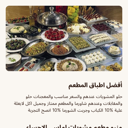
أفضل اطباق المطعم
حلو المشويات عندهم والسعر مناسب والمعجنات حلو
والمقابلات وعندهم شاورما والمطعم ممتاز وجميل اكل لايعلة
علية 10‎%‎ الكباب وجربت الشورما 10‎%‎ انصح التجربة
منيو مطعم مشويات اماسي الاحساء