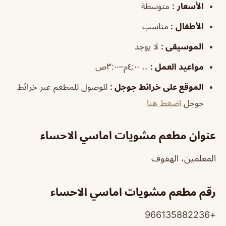
الأسعار
:
متوسطة
الأطفال
:
مناسب
الموسيقى :
لا يوجد
مواعيد العمل :
،، ٤:٠٠م–٣:٠٠ص
الموقع على خرائط جوجل
:
للوصول للمطعم عبر خرائط
جوجل
اضغط هنا
عنوان مطعم مشويات اماسي الاحساء
المعلمين، الهفوف‎
رقم مطعم مشويات اماسي الاحساء
+966135882236