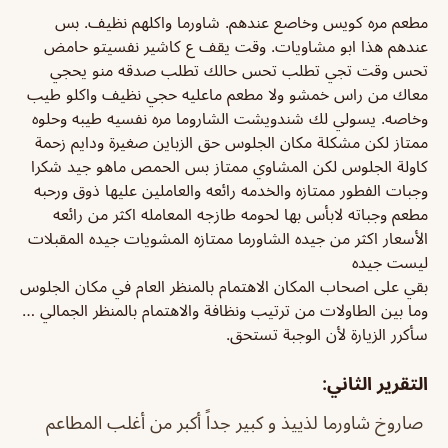
مطعم مره كويس وخاصع عندهم. شاورما واكلهم نظيف. بس
عندهم هذا ابو مشاويات. وقت يقف ع كاشير نفسيتو حامض
تحس وقت تجي تطلب تحس حالك تطلب صدقه منو يحجي
معاك من راس خمشو ولا مطعم ماعليه حجي نظيف واكلو طيب
وخاصه. يسولي لك شندويشت الشاروما مره نفسيه طيبه وحلوه
ممتاز لكن مشكلة مكان الجلوس حق الزباين صغيرة ودايم زحمة
كاولة الجلوس لكن المشاوي ممتاز بس الحمص ماهو جيد شكرا
وجبات الفطور ممتازه والخدمه رائعه والعاملين عليها ذوق ورحبه
مطعم وجباته لابأس بها لحومه طازجه المعامله اكثر من رائعه
الأسعار اكثر من جيده الشاورما ممتازه المشويات جيده المقبلات
ليست جيده
بقي على اصحاب المكان الاهتمام بالمنظر العام في مكان الجلوس
وما بين الطاولات من ترتيب ونظافة والاهتمام بالمنظر الجمالي …
سأكرر الزيارة لأن الوجبة تستحق.
التقرير الثاني:
صاروخ شاورما لذييذ و كبير جداً أكبر من أغلب المطاعم