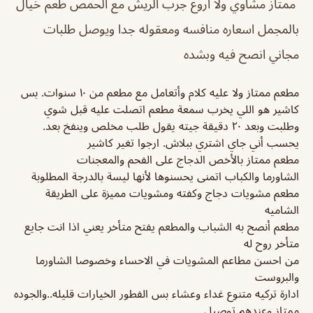
ممتاز مشاوي ولا اروع جرب الريش مع الحمص طعم خيال
بالمجمل اسعاره منافسه ومعقوله جدا ويوصل طلبات
مجاني انصح فيه وبشده
مطعم ممتاز ولا عليه كلام وأتعامل مع مطعم من ١٠ سنوات. بس
كاشير هو اللي يخرب سمعة مطعم اتصلت عليه قبل شوي
وطلبت وبعد ٢٠ دقيقة جيته يقول طلب مخلص وينفخ بعد.
يحسب أني جاي اشتري ببلاش. ارجوا تغير كاشير
مطعم ممتاز بالأخص الدجاج على الفحم والمعجنات
الشاورما والكباب اتمنى يحسنوها لأنها ليسة بالدرجة المطلوبة
مطعم مشويات دجاج وكفته ومشويات مميزة على الطريقة
الشاميه
مطعم أنصح به الشباب والمطعم يفتح متأخر يعني اذا انت جايع
متأخر روح له
من احسن مطاعم المشويات في الاحساء وخصوصا الشاورما
والبروست
ادارة تركيه متنوع غداء وعشاء بس الفطور الخيارات قليله..والجوده
ممتاز وعندهم توصيل..