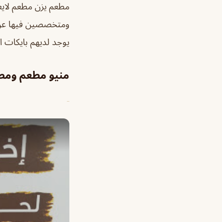
مطعم يزن مطعم لايع
ومتخصصين فيها عن غ
يوجد لديهم بايكات ا
منيو مطعم ومط