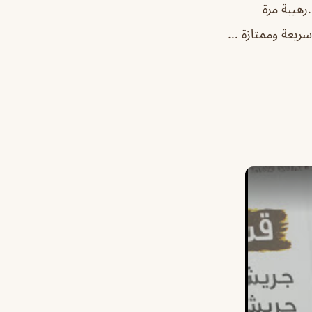
هيبة مرة
سريعة وممتازة …