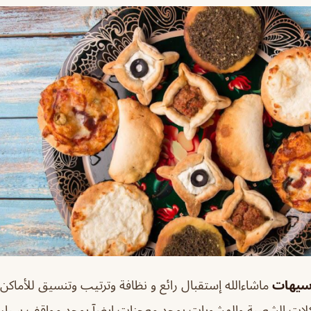
سيهات
ماشاءالله إستقبال رائع و نظافة وترتيب وتنسيق للأماكن 
كلات الشعبية والمشويات يوجد معجنات ايضآ يوجد مواقف سيار