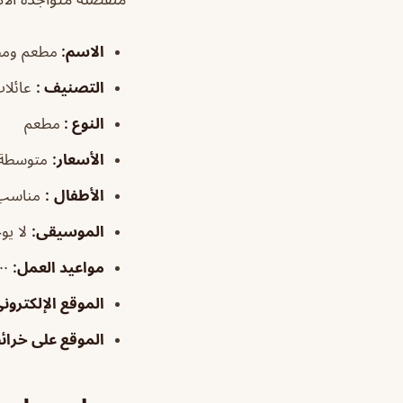
الاسم
:
مطعم ومط
التصنيف
:
عائلات
النوع :
مطعم
الأسعار:
متوسطة
الأطفال
:
مناسب
الموسيقى
:
لا يو
مواعيد العمل:
١١:٠٠ص–١:٠٠ص
الموقع الإلكترون
الموقع على خرا