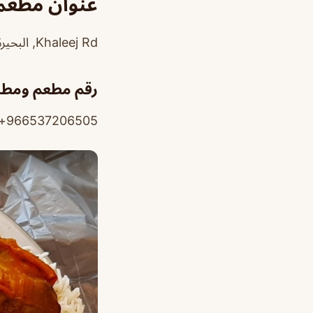
عنوان مطعم
Khaleej Rd, البحيرة، سيهات
رقم مطعم ومطب
966537206505+