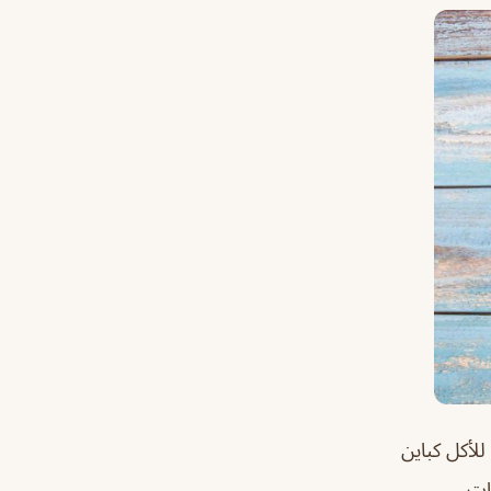
للأكل كباين
ات