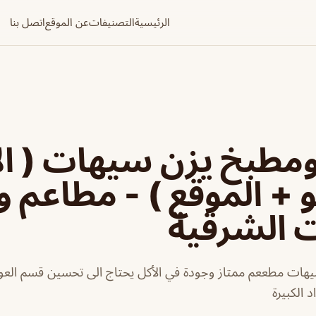
الرئيسية
التصنيفات
عن الموقع
اتصل بنا
مطبخ يزن سيهات ( ال
و + الموقع ) - مطاعم و
ت الشرقية
ات مطععم ممتاز وجودة في الأكل يحتاج الى تحسين قسم العو
د الكبيرة