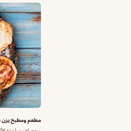
مطعم ومطبخ يزن 
منفصله متواجدة الأ