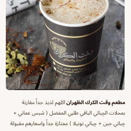
مطعم وقت الكرك الظهران
اكلهم لذيذ جداً مقارنة
بمحلات الچباتي الباقي طلبي المفضل ( شبس عماني +
چباتي جبن + چباتي نونيلا ) ممتازة جداً واسعارهم مقبولة