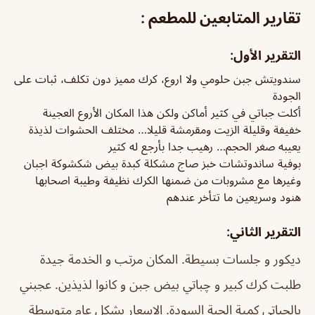
تقارير المتابعين للمطعم :
التقرير الأول:
سندويتش جبن حلومي ولا اروع، كرك مميز دون تكلف، ثبات على
الجودة
أكلت جباتي في كثير أماكن ولكن هذا المكان الأروع العجينة
خفيفة وقليلة الزيت ومقرمشة قليلا… مختلف الحشوات لذيذة
يعيبه صغر الحجم… رهيب جدا بأرجع له كثير
بوفية ساندوتشات خبز صاج مشكلة كبدة بيض شكشوكة اجبان
وغيرها مع مشروبات من ضمنها الكرك نظيفة وطيبة اصحابها
هنود وسريعين ما تتأخر عندهم
التقرير الثاني:
ديكور و جلسات بسيطة. المكان مرتب و الخدمة جيدة
طلبت كرك كبير و چباتي بيض جبن و كانوا لذيذين. عجبني
بالچباتي كمية الحبة السودة. الاسعار بشكل عام متوسطة