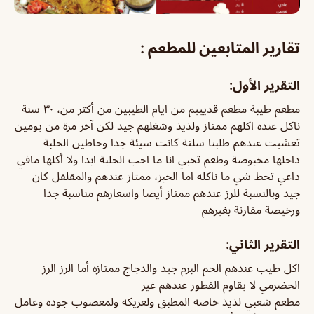
تقارير المتابعين للمطعم :
التقرير الأول:
مطعم طيبة مطعم قديييم من ايام الطيبين من أكثر من، ٣٠ سنة
ناكل عنده اكلهم ممتاز ولذيذ وشغلهم جيد لكن آخر مرة من يومين
تعشيت عندهم طلبنا سلتة كانت سيئة جدا وحاطين الحلبة
داخلها مخبوصة وطعم تخبي انا ما احب الحلبة ابدا ولا أكلها مافي
داعي تحط شي ما ناكله اما الخبز، ممتاز عندهم والمقلقل كان
جيد وبالنسبة للرز عندهم ممتاز أيضا واسعارهم مناسبة جدا
ورخيصة مقارنة بغيرهم
التقرير الثاني:
اكل طيب عندهم الحم البرم جيد والدجاج ممتازه أما الرز الرز
الحضرمي لا يقاوم الفطور عندهم غير
مطعم شعبي لذيذ خاصه المطبق ولعريكه ولمعصوب جوده وعامل