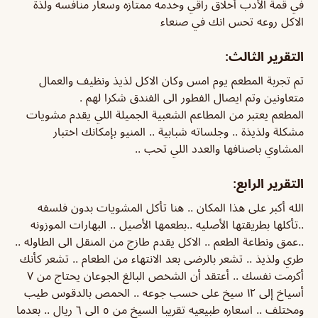
في قمة الأدب أخلاق راقي وخدمه ممتازه وسعار منافسه ولذة
الاكل روعه تحس انك في صنعاء
التقرير الثالث:
تم تجربة المطعم يوم امس وكان الاكل لذيذ ونظيف والعمال
متعاونين وتم ايصال الفطور الى الفندق شكرا لهم .
المطعم يعتبر من المطاعم الشعبية الجميلة اللي يقدم مشويات
مشكلة ولذيذة .. وجلساته شبابية .. المنيو بإمكانك اختبار
المشاوي باصنافها والعدد اللي تحب ..
التقرير الرابع:
الله أكبر على هذا المكان .. هنا تأكل المشويات بدون فلسفه
..تأكلها بطريقتها الأصليه ..بطعمها الأصيل .. البهارات الموزونه
..عمق ونطاعة الطعم .. الاكل يقدم طازج من المنقل الى الطاوله ..
طري ولذيذ .. تشعر بالرضى بعد الانتهاء من الطعام .. تشعر كأنك
أكرمت نفسك .. أعتقد أن الشخص البالغ الجوعان يحتاج من ٧
أسياخ إلى ١٢ سيخ على حسب جوعه .. الحمص بالدقوس طيب
ومختلف .. اسعاره طبيعيه تقريبا السيخ من ٥ الى ٦ ريال .. بعدما