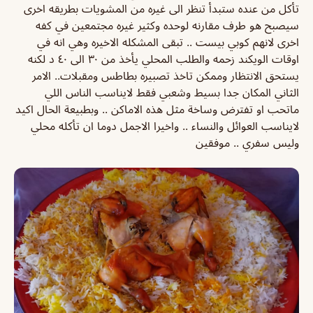
تأكل من عنده ستبدأ تنظر الى غيره من المشويات بطريقه اخرى
سيصبح هو طرف مقارنه لوحده وكثير غيره مجتمعين في كفه
اخرى لانهم كوبي بيست .. تبقى المشكله الاخيره وهي انه في
اوقات الويكند زحمه والطلب المحلي يأخذ من ٣٠ الى ٤٠ د لكنه
يستحق الانتظار وممكن تاخذ تصبيره بطاطس ومقبلات.. الامر
الثاني المكان جدا بسيط وشعبي فقط لايناسب الناس اللي
ماتحب او تفترض وساخة مثل هذه الاماكن .. وبطبيعة الحال اكيد
لايناسب العوائل والنساء .. واخيرا الاجمل دوما ان تأكله محلي
وليس سفري .. موفقين