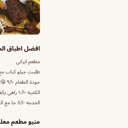
افضل اطباق ال
مطعم ايراني
طلبت جيلو كباب م
جودة الطعام ٩/١٠ 🤤
الكميه ١٠/١٠ راهي يكفي لشخصين
الخدمه ٨/١٠ جا مع الطلب كله ملعقه وحده وكتشب ٢ 🤔
منيو مطعم معل