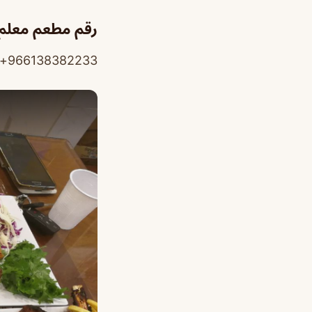
رقم مطعم معلم
966138382233+