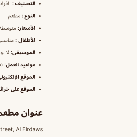
التصنيف
:
افراد
النوع :
مطعم
الأسعار:
متوسطة
الأطفال
:
مناسب
الموسيقى
:
لا يو
مواعيد العمل:
١١:٤٥ص–١١:٥٠م
الموقع الإلكترون
الموقع على خرا
عنوان مطعم
15th Street, Al Firdaws، الفر