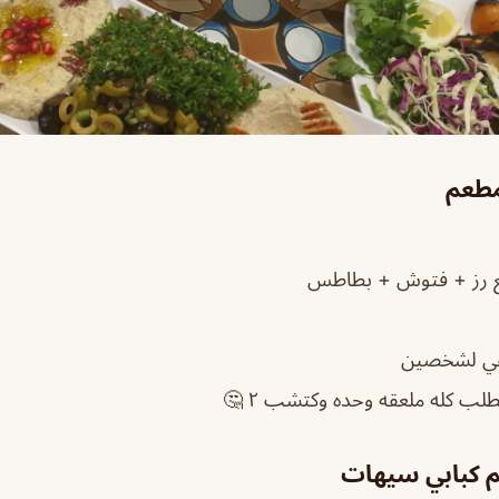
مطعم
ع رز + فتوش + بطاطس
م كبابي سيهات