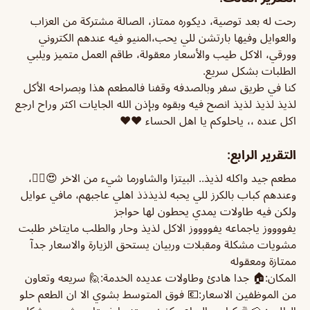
رحت له بعد توصية، ديكوره ممتاز، الصالة مشتركة من العزاب
والعوايل وفيها بارتشن للي يحب،المنيو فيه عندهم الكتروني
وورقي، الاكل طيب والأسعار معقولة، طاقم العمل متميز ويلبي
الطلبات بشكل سريع.
كنا في طريق سفر وبالصدفه وقفنا فالمطعم هذا وبصراحه الأكل
لذيذ لذيذ لذيذ انصح فيه وبقوه وبإذن الله الجايات اكثر وراح ارجع
اكل عنده ،، ياحلوكم يا اهل الحساء ❤️❤️
التقرير الرابع:
مطعم جيد واكله لذيذ.. البيتزا والشاورما شيء من الاخر 😍👌🏼،
وعندهم كباب بالكرز للي يحبه لذيذذذ اهلي عاجبهم، مافي عوايل
ولكن فيه طاولات يمدي يحطون لها حواجز
يفووووز ياجماعه يفووووز الاكل لذيذ وحار والطلب مايتاخر طلبت
مشويات مشكلة ومقبلات وربيان يستحق الزيارة والاسعار جدآ
ممتازة ومعقوله
المكان:🏠 جدا هادئ وطاولات عديده الخدمة:🙋 سريعه وتعاون
من الموظفين الاسعار:💶 فوق المتوسط بشوي الا ان الطعم حلو