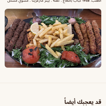
الطلب: 🍰☕ كباب بالنعاع . كفنه . بيتز مارغريتا . مشوي مشكل
قد يعجبك أيضاً