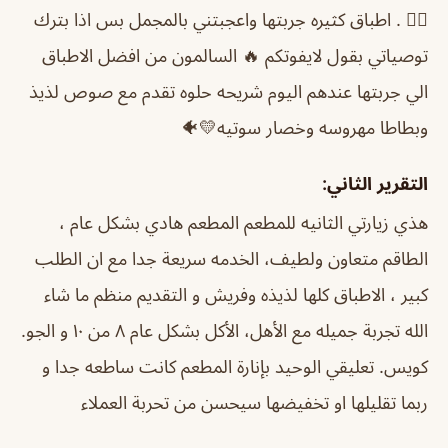
👍🏻 . اطباق كثيره جربتها واعجبتني بالمجمل بس اذا بترك
توصياتي بقول لايفوتكم 🔥 السالمون من افضل الاطباق
الي جربتها عندهم اليوم شريحه حلوه تقدم مع صوص لذيذ
وبطاطا مهروسه وخصار سوتيه💛🐠
التقرير الثاني:
هذي زيارتي الثانيه للمطعم المطعم هادي بشكل عام ،
الطاقم متعاون ولطيف، الخدمه سريعة جدا مع ان الطلب
كبير ، الاطباق كلها لذيذه وفريش و التقديم منظم ما شاء
الله
تجربة جميله مع الأهل، الأكل بشكل عام ٨ من ١٠ و الجو.
كويس. تعليقي الوحيد بإنارة المطعم كانت ساطعه جدا و
ربما تقليلها او تخفيضها سيحسن من تحربة العملاء