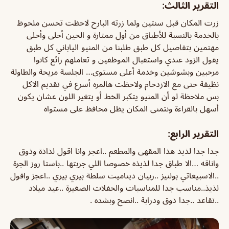
التقرير الثالث:
زرت المكان قبل سنتين ولما زرته البارح لاحظت تحسن ملحوظ
بالخدمة بالنسبة للأطباق من أول ممتازة و الحين أحلى وأحلى
مهتمين بتفاصيل كل طبق طلبنا من المنيو الياباني كل طبق
يقول الزود عندي واستقبال الموظفين و تعاملهم رائع كانوا
مرحبين وبشوشين وخدمة أعلى مستوى… الجلسة مريحة والطاولة
نظيفة حتى مع الازدحام ولاحظت هالمره أسرع في تقديم الاكل
بس ملاحظة لو أن المنيو يتكبر الخط أو يتغير اللون عشان يكون
أسهل بالقراءة ونتمنى المكان يظل محافظ على مستواه
التقرير الرابع:
جدا جدا لذيذ هذا المقهى والمطعم ..اعجز وانا اقول لذاذة وذوق
واناقه …الا طباق جدا لذيذه خصوصا اللي جربتها ..باستا روز الجرة
..الاسبيغاتي بولنيز ..ربيان ديناميت سلطة بيري بيري ..اعجز واقول
لذيذ..مناسب جدا للمناسبات والحفلات الصغيرة ..عيد ميلاد
..تقاعد ..جدا ذوق ودرابة ..انصح وبشده .