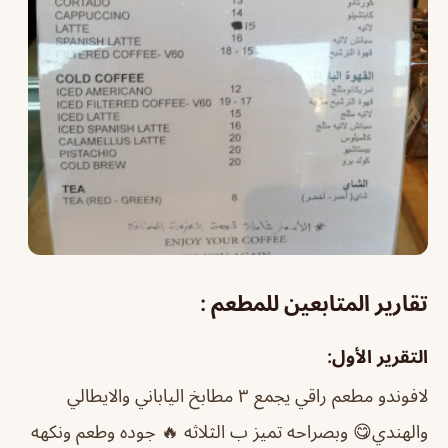
تقارير المتابعين للمطعم :
التقرير الأول:
لافوندو مطعم راقي يجمع ٣ مطابخ الياباني والايطالي
والهندي😋 وبصراحه تميز ب الثلاثه 🔥 جوده وطعم ونكهه