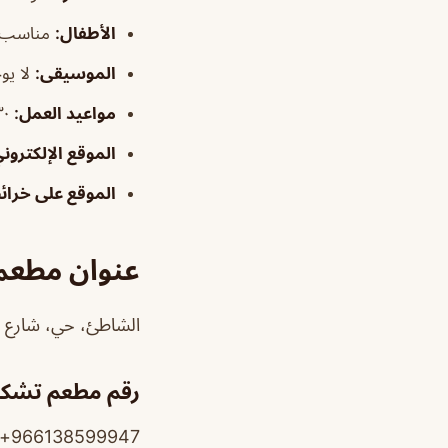
الأطفال
:
مناسب
الموسيقى
:
لا يو
مواعيد العمل:
١٢:٣٠م–١:٠٠ص
الموقع الإلكترون
الموقع على خرا
عنوان مطعم
الشاطئ، حي، شارع 
رقم مطعم تشكن
966138599947+