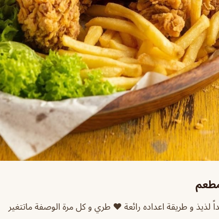
مطعم
ً لذيذ و طريقة اعداده رائعة ♥️ طري و كل مرة الوصفة ماتتغير