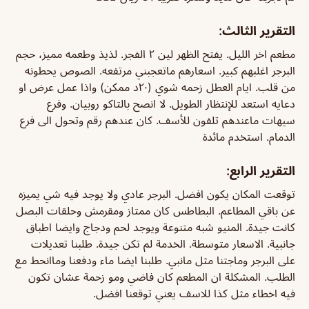
التقرير الثالث:
مطعم اخر الليل. يفتح الظهر لين ٢ الفجر. لذيذ وطعمه مميز، حجم
البرجر اغلبهم كبير. اسعارهم ماتعجبني مرتفعه. الصوص يحطونه
من قلب. ايام العطل زحمه شوي (٢٠د ممكن) واذا عمل عرض او
دعايه استعد للإنتظار الطويل. لا انصح بالتاكو روبيان. وفرع
سيهات ماعندهم تلفون للأسف. كان عندهم رقم وتحول الى فرع
الدمام. استخدم مائدة
التقرير الرابع:
توقعت المكان يكون افضل. البرجر عادي ولا يوجد فيه شي يميزه
عن باقي المطاعم. البطاطس كان ممتاز ومقرمش وحلقات البصل
كانت جيدة. المنيو شبه متنوعة ويوجد لحم ودجاج وايضا اطباق
جانبية. الاسعار متوسطة. الخدمة لم تكن جيدة. طلبنا تعديلات
على البرجر وماجتنا مثل مانبي. طلبنا ايضا ماء ودفعنا وماانحط مع
الطلب. المشكلة ان المطعم كان فاضي ومو زحمة عشان تكون
فيه اخطاء مثل كذا للاسف يعني توقعنا افضل.