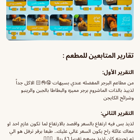
تقارير المتابعين للمطعم :
التقرير الأول:
من مطاعم البرجر المفضله عندي بسيهات 🤤👌🏻 الاكل جداً
لذييذ بالذات الماشروم برجر مميزه والبطاطا بالجبن والرينبو
وشرائح الكايجن
التقرير الثاني:
لذيذ بس فيه ارتفاع بالسعر واقصد بالارتفاع لما تكون عازم احد او
معاك عائلة راح يكون السعر غالي عليك.. طبعا برقر ترفل هو الي
تم تجربته كان لذيذ وسعره تقريبا ٤٦ ريال 🤷🏻‍♂️