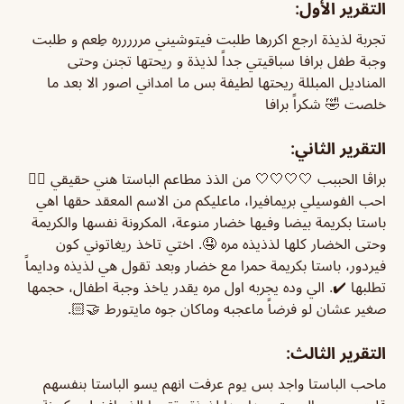
التقرير الأول:
تجربة لذيذة ارجع اكررها طلبت فيتوشيني مررررره طِعم و طلبت
وجبة طفل برافا سباقيتي جداً لذيذة و ريحتها تجنن وحتى
المناديل المبللة ريحتها لطيفة بس ما امداني اصور الا بعد ما
خلصت 🤣 شكراً برافا
التقرير الثاني:
براڤا الحببب 🤍🤍🤍🤍 من الذذ مطاعم الباستا هني حقيقي 👍🏻
احب الفوسيلي بريمافيرا، ماعليكم من الاسم المعقد حقها اهي
باستا بكريمة بيضا وفيها خضار منوعة، المكرونة نفسها والكريمة
وحتى الخضار كلها لذذيذه مره 🤤. اختي تاخذ ريغاتوني كون
فيردور، باستا بكريمة حمرا مع خضار وبعد تقول هي لذيذه ودايماً
تطلبها ✔️. الي وده يجربه اول مره يقدر ياخذ وجبة اطفال، حجمها
صغير عشان لو فرضاً ماعجبه وماكان جوه مايتورط 🤝🏻.
التقرير الثالث:
ماحب الباستا واجد بس يوم عرفت انهم يسو الباستا بنفسهم