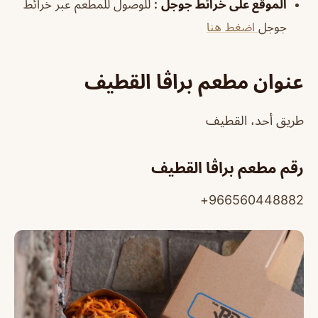
الموقع على خرائط جوجل
:
للوصول للمطعم عبر خرائط
جوجل
اضغط هنا
عنوان مطعم براڤا القطيف
طريق أحد، القطيف
رقم مطعم براڤا القطيف
966560448882+