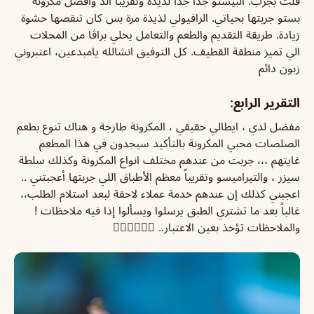
قلت بجرب. البيستو جدا جدا لذيذة وتقريبا الذ وافضل مكرونة
بستو جربتها بحياتي. الرافيولي لذيذة مرة بس كان تنقصها حشوة
زيادة. طريقة التقديم والطعم والتعامل يخلي براڤا من المحلات
الي تميز منطقة القطيف. كل التوفيق انشالله يامبدعين، اعتبروني
زبون دائم
التقرير الرابع:
مفضل لدي ، ايطالي حقيقي ، المكرونة طازجة و هناك تنوع بطعم
الصلصات محبي المكرونة بالتأكيد سيجدون في هذا المطعم
غايتهم ،،، جربت من عندهم مختلف انواع المكرونة وكذلك سلطة
سيزر ، والتيراميسو وتقريباً معظم الأطباق اللي جربتها أعجبتني ..
اعجبني كذلك إن عندهم خدمة عملاء لاحقة لبعد استلام الطلب،،
غالباً بعد ما تشتري الطبق يرسلوا ويسألوا إذا فيه ملاحظات !
والملاحظات تؤخذ بعين الاعتبار.. 👌🏻👌🏻👌🏻