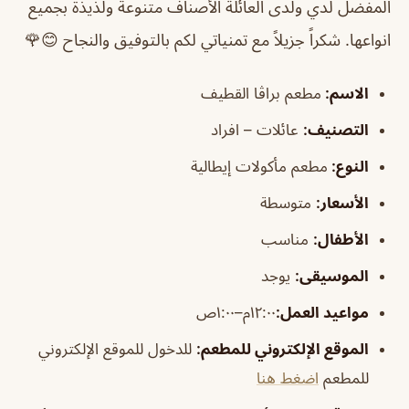
المفضل لدي ولدى العائلة الأصناف متنوعة ولذيذة بجميع
انواعها. شكراً جزيلاً مع تمنياتي لكم بالتوفيق والنجاح 😊🌹
الاسم
:
مطعم براڤا القطيف
التصنيف
:
عائلات – افراد
النوع:
مطعم مأكولات إيطالية
الأسعار:
متوسطة
الأطفال
:
مناسب
الموسيقى
:
يوجد
مواعيد العمل:
١٢:٠٠م–١:٠٠ص
الموقع الإلكتروني للمطعم
:
للدخول للموقع الإلكتروني
للمطعم
اضغط هنا