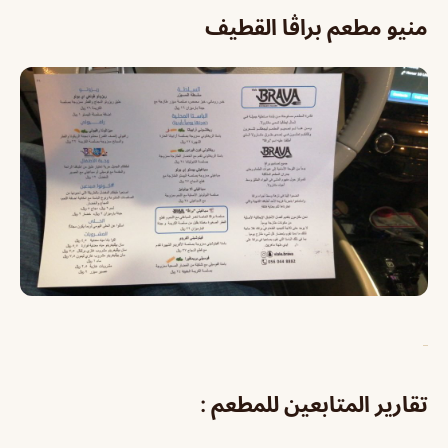
منيو مطعم براڤا القطيف
تقارير المتابعين للمطعم :