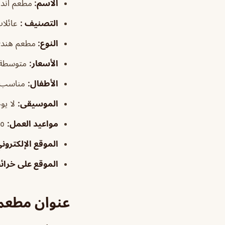
الاسم
:
مطعم اند
التصنيف
:
عائلات
النوع:
مطعم هند
الأسعار:
متوسطة
الأطفال
:
مناسب
الموسيقى
:
لا يو
مواعيد العمل:
١٢:١٥م–١٢:٠٠ص
الموقع الإلكترون
الموقع على خرا
عنوان مطعم