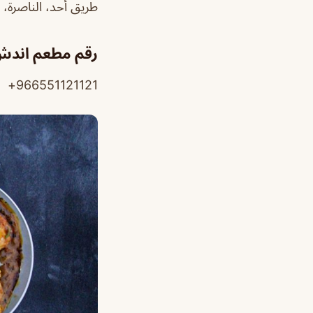
طريق أحد، الناصرة،
رقم مطعم اندش
966551121121+