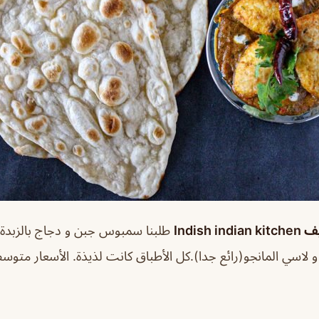
Indis
طلبنا سمبوس جبن و دجاج بالزبدة م
برياني لحم(Dum) و لاسي المانجو(رائع جدا).كل الأطباق كانت لذيذة. الأسعار مت