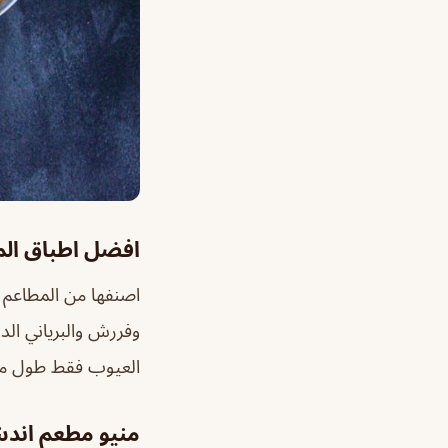
افضل اطباق ال
اصنفها من المطاعم ا
وفررش والبرياني الدج
العيوب فقط طول مدة
منيو مطعم اند