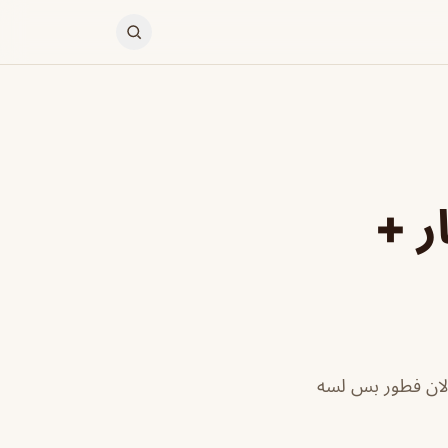
ر +
 ب امتياز في الان فطور بس لسه