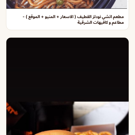
مطعم اتشي نودلز القطيف ( الاسعار + المنيو + الموقع ) -
مطاعم و كافيهات الشرقية