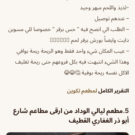
-لذيذ واللحم مبهر وجيد
– عندهم توصيل
– الطلب الي انصح فيه ” خس برقر ” خصوصا للي مسوين
دايت وايضاً بورش برقر لحم 👍🏼👍🏼👍🏼
– عيب المكان شيء واحد فقط وهو الريحة ريحة بوافي
وهذا الشيء انتبهت فيه بكل فروعهم حتى ريحة تغليف
الاكل نفسه ريحة بوفية 🤔😂😂
التقرير الكامل
لمطعم تكوين
5.
مطعم ليالي الوداد من ارقى مطاعم شارع
أبو ذر الغفاري القطيف