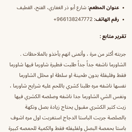
عنوان المطعم:
شارع أبو ذر الغفاري، الفتح، القطيف
رقم الهاتف:
966138247772+
تقرير متابع :
جربته أكثر من مرة ، وأتمنى انهم يأخذو بالملاحظات .
الشاورما ناشفه جداً جداً طلبت فطيرة شاورما فيها شاورما
فقط وفليفلة بدون طحينة او سلطة او مخلل الشاورما
نفسها ناشفه مره طلبنا كشري باللحم عليه شرايح شاورما ،
ونفس الشي الشاورما جدا ناشفه وصلصه الكشري فيها
زيت كثير الكشري مقبول يحتاج زيادة بصل ونكهة
بالصلصة جربت الباستا الدجاج استغربت اول مره اشوف
باستا بحمصة البصل ولفليفله فقط والكمية للحمصه كبيرة