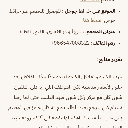
الموقع على خرائط جوجل
:
للوصول للمطعم عبر خرائط
جوجل
اضغط هنا
عنوان المطعم:
شارع أبو ذر الغفاري، الفتح, القطيف
رقم الهاتف:
966547008322+
تقرير متابع :
جربنا الكبدة والفلافل الكبدة لذيذة جدًا جدًا والفلافل بعد
حلو والأسعار مناسبة لكن الموظف اللي رد على التلفون
شوي كان مو مركز وكل شوي نعيد الطلب حتى لما رحنا
نستلم كان بيرجع يعيد الطلب مع انه كان جاهز في المطبخ
بس حبيت ألفت انتباهكم لهالنقطة لان أكلكم روعة حبينا
المطعم وما راح يكون آخر طلب ان شاء الله