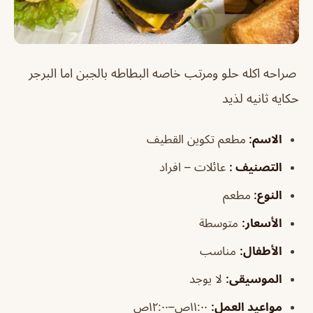
صراحه اكله حلو ومرتب خاصه البطاطه بالجبن اما البرجر
حكايه ثانيه لذيد
الاسم
:
مطعم تكوين القطيف
التصنيف :
عائلات – افراد
النوع:
مطعم
الأسعار:
متوسطة
الأطفال
:
مناسب
الموسيقى
:
لا يوجد
مواعيد العمل:
١١:٠٠ص–١٢:٠٠ص