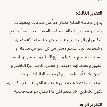
التقرير الثالث:
بدون مجاملة المخبز ممتاز جداً من منتجات ومعجنات
وغيره واهم شي النظافه صراحه المخبز نظيف جداً ويفتح
النفس أن الواحد يروحه ويشتري منه. معجناته ممتازه
وخصوصاً البر.
المخبز ممتاز من كل النواحي معامله و
معجنات بجميع انواعها و انواع الكيك و خبزهم من احسن
الخبوز و معجناتهم رخيصه و ممتازه خاصة بيزا الخضار و
الجبن ولا يتأخر واجد رغم الزحمه و الطلبات الواجد.
المعجنات لذيذة عنده بس عيبه قلة المواقف يعني كل مره
يكون بخاطري اخذ منهم لكن ما احصل مواقف فاضية
التقرير الرابع: