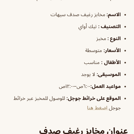
الاسم
:
مخابز رغيف صدف سيهات
التصنيف :
تيك أواي
النوع :
مخبز
الأسعار:
متوسطة
الأطفال
:
مناسب
الموسيقى:
لا يوجد
مواعيد العمل:
٦:٠٠ص–١٢:٠٠ص
الموقع على خرائط جوجل:
للوصول للمخبز عبر خرائط
جوجل
اضغط هنا
عنوان مخابز رغيف صدف