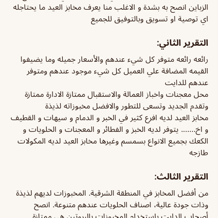
الزباين انصح به بشدة و الاغلب منا يعرف مخابز العيد ما يحتاجله
اي توصية او تسويق وبالتوفيق للجميع
التقرير الثاني:
رائعه رائعه متوفر كل شيء عندهم والأسعار جميله وما يضيفوا
القيمه المضافة علي العميل كل شيء موجود عندهم ومتوفر
عندهم للدايت
محل معجنات واخباز العمالة والاستقبال ممتازة الادارة ممتازة
وتقدم الجديد وتسعى للتطور والافضل مخبوزاته لذيذة
مخابز العيد لديه افرع كثير في الخبر و الدمام و سيهات و القطيف
و اخ……. يتوفر لديه الخبز و الفطائر و المعجنات و الحلويات و
الكعك بجميع الانواع بسمسم وغيرها مخابز العيد لديه المكولات
طازجه
التقرير الثالث:
من أفضل المخابز في المنطقة الشرقية. المخبوزات لديهم لذيذة
وذات جودة عالية، اصناف الحلويات عندهم متنوعة. انصح
أصحاب الدايت باستخدام المخبوزات بالبروتين هي ممتازة