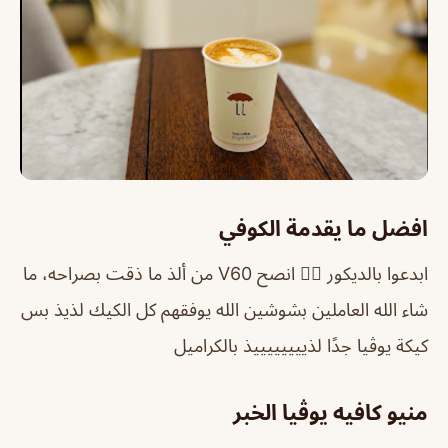
افضل ما يقدمة الكوفي
ابدعوا بالديكور 👍🏻 انصح V60 من ألذ ما ذقت بصراحه، ما
شاء الله العاملين بشوشين الله يوفقهم
كل الكيك لذيذ بس
كيكة يوڤيا جدًا لذييييييييذ بالكراميل
منيو كافيه يوڤيا الخبر