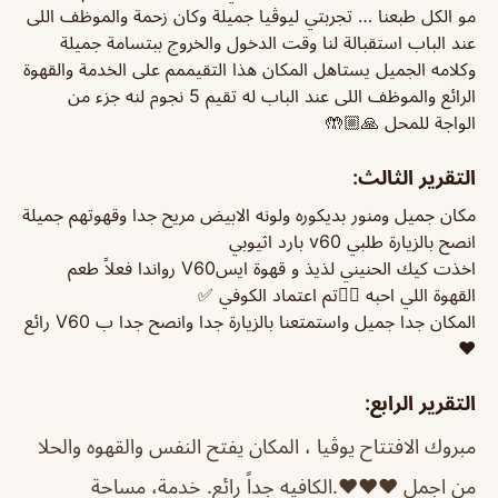
مو الكل طبعنا … تجربتي ليوڤيا جميلة وكان زحمة والموظف اللى
عند الباب استقبالة لنا وقت الدخول والخروج ببتسامة جميلة
وكلامه الجميل يستاهل المكان هذا التقيممم على الخدمة والقهوة
الرائع والموظف اللى عند الباب له تقيم 5 نجوم لنه جزء من
الواجة للمحل 🙏🏼🤲
التقرير الثالث:
مكان جميل ومنور بديكوره ولونه الابيض مريح جدا وقهوتهم جميلة
انصح بالزيارة طلبي v60 بارد اثيوبي
اخذت كيك الحنيني لذيذ و قهوة ايسV60 رواندا فعلاً طعم
القهوة اللي احبه 👌🏼تم اعتماد الكوفي ✅
المكان جدا جميل واستمتعنا بالزيارة جدا وانصح جدا ب V60 رائع
❤️
التقرير الرابع:
مبروك الافتتاح يوڤيا ، المكان يفتح النفس والقهوه والحلا
من اجمل ♥️♥️♥️.
الكافيه جداً رائع. خدمة، مساحة