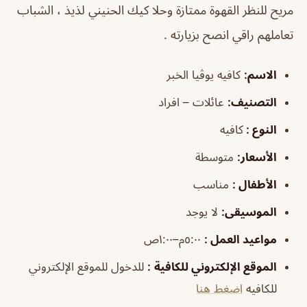
مريح للنظر القهوة ممتازة وحلا كيك الحنيني لذيذ ، الشباب
تعاملهم راقي انصح بزيارته .
الاسم
:
كافيه يوڤيا الخبر
التصنيف
:
عائلات – افراد
النوع :
كافيه
الأسعار:
متوسطة
الأطفال
:
مناسب
الموسيقى
:
لا يوجد
مواعيد العمل
:
٥:٠٠م–١:٠٠ص
الموقع الإلكتروني للكافية
:
للدخول للموقع الإلكتروني
للكافيه
اضغط هنا