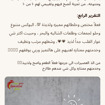
ومتنوعه.. من تجربة أنصح فيهم وتقييمي لهم ١٠ من ١٠
التقرير الرابع:
فعلاً مختص وخلطاتهم مميزه ولذيذة 💯، البوكس متنوع
وحلو لجمعات وطلعات الشاليه والبحر ، وحبيت اكثر شي
عوار القلب جداً لذيذ 💗💗، وشغلهم مرتب ونظيف
وخدمتهم ممتازه اهنيهم على هالتميز وربي يوفقهم 👌🏻🌸💗
من الذ العصيرات الي جربتها فعلاً الطعم واضح ولذييذ👍🏼
وخدمتهم ممتازه وكل شي عندهم طاازج