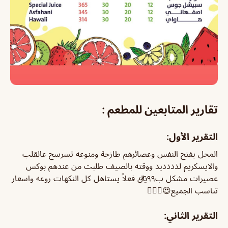
تقارير المتابعين للمطعم :
التقرير الأول:
المحل يفتح النفس وعصائرهم طازجة ومنوعه تسرسح عالقلب
والايسكريم لذذذذيذ ووقته بالصيف طلبت من عندهم بوكس
عصيرات مشكل ب٩٩﷼ فعلاً يستاهل كل النكهات روعه واسعار
تناسب الجميع😍👌🏻💛
التقرير الثاني: