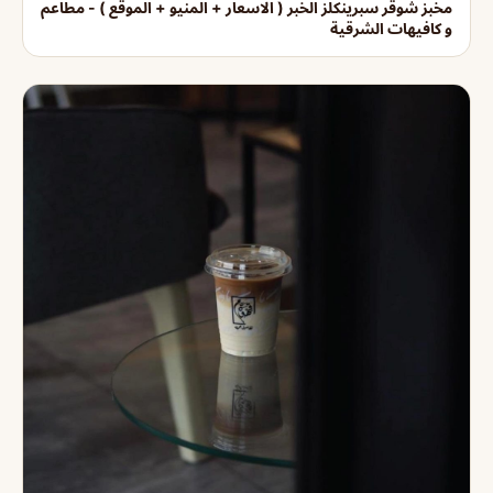
مخبز شوقر سبرينكلز الخبر ( الاسعار + المنيو + الموقع ) - مطاعم
و كافيهات الشرقية