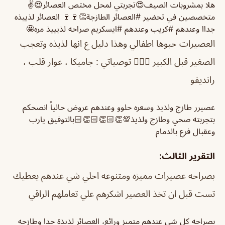
هلا بمشروبات الصيف😍تجربتي لمحل مختص العصائر😍✌️
متخصصين في تحضير #العصائر الطازجة👏🍷🍷 العصائر لذييذه
جداا وعندهم #كريب وعندهم #ايسكريم صراحه لذيييذ مره🤩
العصيرات حبوها اطفالي وهذا دليل ع انها لذيذه وتعجب
الصغير قبل الكبير 👌🏼😋 توصياتي : جاميكا ، عوار قلب ،
رانديفو
عصيرر طازج ولذيذ وسعره حلوو وعندهم عروض حالياً انصحكم
بتجربته صحي وطازج ولذيذ💯👏🏻👏🏻👏🏻بالتوفيق يارب
وعقبال فرع بالدمام
التقرير الثالث:
بصراحه عصيرات مميزه ومتنوعه احلي شي عندهم يعطيك
تست قبل ان تخذ العصير اشكرهم علي تعاملهم الراقي
بصراحه كل شي عندهم متميز ورائع، العصائر لذيذة جدا وطازجه