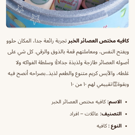
كافيه مختص العصائر الخبر
تجربة رائعة جدا، المكان حلوو
ويفتح النفس، ومعاملتهم قمة بالذوق والرقي. كل شي على
أصوله العصائر طازجة ولذيذة جدا👍 وسلطة الفواكه ولا
غلطه، والآيس كريم متنوع والطعم لذيذ..بصراحه أنصح فيه
وبقوة👏تقييمي لهم ١٠ من ١٠
الاسم
:
كافيه مختص العصائر الخبر
التصنيف
:
عائلات – افراد
النوع :
كافيه