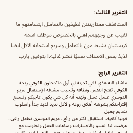
التقرير الثالث:
الستاففف ممتازينننن لطيفين بالتعاملل ابتسامتهم ما
تغيب عن وجههمم اهني بالخصوص موظف اسمه
كريستيان نشيط مرن بالتعامل وسريع استجابه الاكل ايضا
لذيذ بعض الاصناف نسبيًا تعتبر غاليه.! بتوفيق يارب
التقرير الرابع:
ماشاء الله هذي ثاني تجربة لي أول ماتدخلون الكوفي ريحة
الكوفي تفتح النفس ونظافه وترحيب مشرفه الإستقبال مريم
الدوسري عسل عسل وتهتم أنه كل شي يكون عاجبكم وتسمع
إقتراحتكم بشوشه أهلاق روعه والاكل لذيذ لذيذ جداً واسلوب
تقديم جميل
فوبيا كافيه.. استقبال اكثر من رائع.. مريم الدوسري تعامل راقي..
عرضت لنا المنيو والاختيارات وساعات العمل وتجاوبت مع
استفساراتنا واسئلتنا وعرضت علينا بعض الاختيارات.. كانت