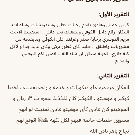
التقرير الأول:
كوفي جميل وهادئ يقدم وجبات فطور وسندويشات وسلطات..
المكان رائع داخل الكوفي ويشعرك بجو عائلي.. استقبلتنا الاخت
مريم الدوسري برحابة صدر وعرفتنا على الكوفي ومايقدمه من
مشروبات واطباق .. طلبنا كان فطور تركي وكان لذيذ جدا والاكل
كله طازج.. تجربه ستكرر ان شاء الله .. اتمنى لكم التوفيق
والنجاح.
التقرير الثاني:
المكان مره مره حلو ديكورات و خدمه و راحه نفسيه ، اخذنا
كوكيز و موهيتو ، الكوكيز كان لذذذيذ سعره ب ١٣ ريال و
الموهيتو كان عادي كأي موهيتو عادي تمنيت لو انهم
مسوين خلطات خاصه فيهم لكل نكهه 🙏🏼 اتوقع لهم
نجاح باهر باذن الله