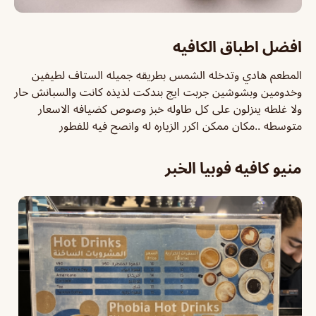
افضل اطباق الكافيه
المطعم هادي وتدخله الشمس بطريقه جميله الستاف لطيفين
وخدومين وبشوشين جربت ايج بندكت لذيذه كانت والسبانش حار
ولا غلطه ينزلون على كل طاوله خبز وصوص كضيافه الاسعار
متوسطه ..مكان ممكن اكرر الزياره له وانصح فيه للفطور
منيو كافيه فوبيا الخبر