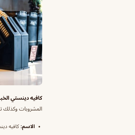
كافيه دينستي الخبر nsity Coffee
المشروبات وكذلك تنو
الاسم
:
كافيه دينس