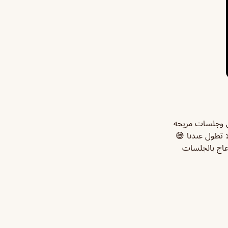
حن وجلسات مريحه
ا تطول عندنا 😅
الازعاج بالجلسات