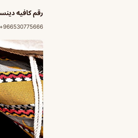
رقم كافيه دينست
966530775666+