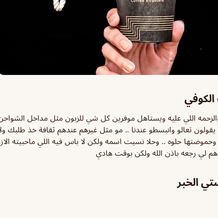
الكوفي
ه والزحمه اللي عليه ويستاهل موفرين كل شي للزبون مثل مداخل الشوا
يقولون تعالو وانبسطو عندنا .. مو مثل غيرهم عندهم ثقافة خذ طلبك ول
ربت عندهم الڤي 60 وحموضتها حلوه .. وحلا نسيت اسمه ولكن لا باس فيه اللي ماحبيته 
يدهم لي رجعه باذن الله ولكن بوقت هادي
تي الخبر