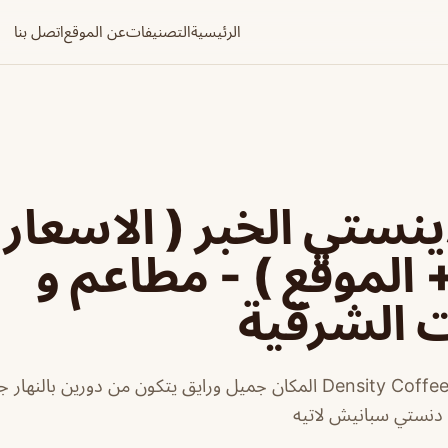
الرئيسية
التصنيفات
عن الموقع
اتصل بنا
ينستي الخبر ( الاسعار 
+ الموقع ) - مطاعم و
ت الشرقية
كافيه دينستي الخبر Density Coffee المكان جميل ورايق يتكون من دورين ب
دنستي سبانيش لاتيه