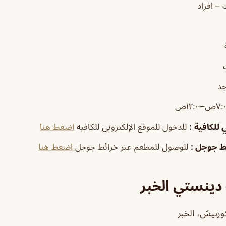
 – افراد
جد
٧ص–١٢:٠٠ص
 للكافية
:
للدخول للموقع الإلكتروني للكافيه
اضغط هنا
ئط جوجل
:
للوصول للمطعم عبر خرائط جوجل
اضغط هنا
 دينستي الخبر
كورنيش، الخبر