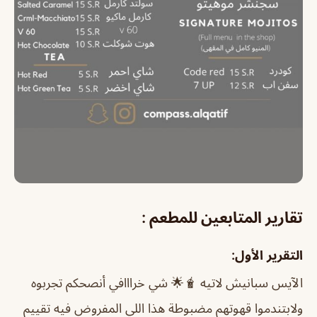
تقارير المتابعين للمطعم :
التقرير الأول:
الآيس سبانيش لاتيه 🧋🌟 شي خرااافي أنصحكم تجربوه
ولابتندموا قهوتهم مضبوطة هذا اللي المفروض فيه تقييم