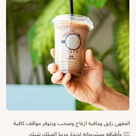
المقهى رايق ومافيه ازعاج وصخب ويتوفر مواقف كافية
👍🏻 وأطباقه ومشروباته لذيذة جربنا الميلك شيك