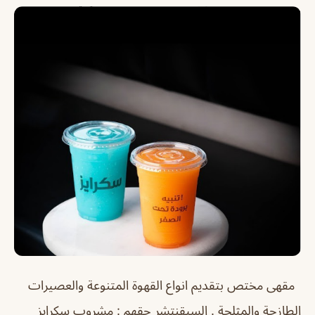
مقهى مختص بتقديم انواع القهوة المتنوعة والعصيرات
الطازجة والمثلجة . السيقنتشر حقهم : مشروب سكرايز