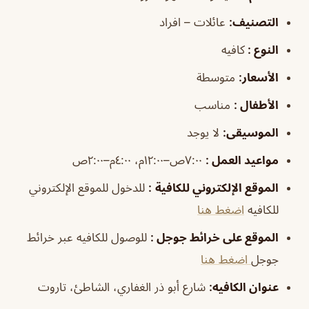
التصنيف
:
عائلات – افراد
النوع :
كافيه
الأسعار:
متوسطة
الأطفال
:
مناسب
الموسيقى
:
لا يوجد
مواعيد العمل
:
٧:٠٠ص–١٢:٠٠م، ٤:٠٠م–٢:٠٠ص
الموقع الإلكتروني للكافية
:
للدخول للموقع الإلكتروني
للكافيه
اضغط هنا
الموقع على خرائط جوجل
:
للوصول للكافيه عبر خرائط
جوجل
اضغط هنا
عنوان الكافيه:
شارع أبو ذر الغفاري، الشاطئ، تاروت