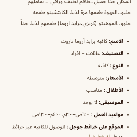
المكان جداً جميل،،طاقم لطيف وراقي ،، تعاملهم
حليو،،القهوة طعمها مرة لذيذ الكابتشينو طعمه
حلوو،،الموهيتو (كريزي،برايد اروما) طعمهم لذيذ جداً
الاسم
:
كافيه برايد أروما تاروت
التصنيف
:
عائلات – افراد
النوع :
كافيه
الأسعار:
متوسطة
الأطفال
:
مناسب
الموسيقى
:
لا يوجد
مواعيد العمل
:
٦:٠٠ص–٢:٠٠م، ٤:٠٠م–١٢:٠٠ص
الموقع على خرائط جوجل
:
للوصول للكافيه عبر خرائط
جوجل
اضغط هنا