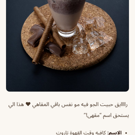
راااايق حبيت الجو فيه مو نفس باقي المقاهي ❤️ هذا الي
يستحق اسم “مقهى!”
الاسم
:
كافيه وقت القهوة تاروت