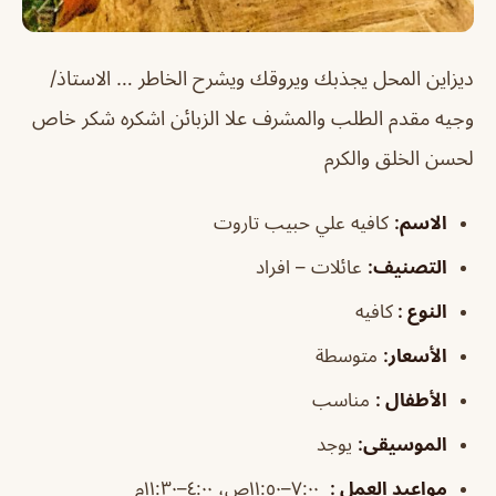
ديزاين المحل يجذبك ويروقك ويشرح الخاطر … الاستاذ/
وجيه مقدم الطلب والمشرف علا الزبائن اشكره شكر خاص
لحسن الخلق والكرم
الاسم
:
كافيه علي حبيب تاروت
التصنيف
:
عائلات – افراد
النوع :
كافيه
الأسعار:
متوسطة
الأطفال
:
مناسب
الموسيقى
:
يوجد
مواعيد العمل
:
٧:٠٠–١١:٥٠ص، ٤:٠٠–١١:٣٠م