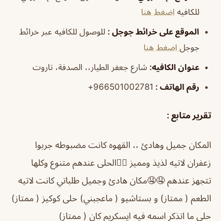
للكافيه
اضغط هنا
الموقع على خرائط جوجل
:
للوصول للكافيه عبر خرائط
جوجل
اضغط هنا
عنوان الكافيه:
شارع جعفر الطيار،، الصدفة، تاروت
رقم الهاتف :
966501002781+
تقرير متابع :
المكان جميل وهادئ ،، القهوه كانت مضبوطه جربوا
زعفران لاتيه لذيذ ومميز 👌🏻الحلى عندهم متنوع وكلها
تتجهز عندهم 🤤🤤مكان هادئ وجميل طلباتي كانت لاتيه
الطعم ( ممتاز) و بستاشيو ( ماعجبني) حلى كوكيز ( ممتاز)
حلى ما اتذكر اسمه فيه ايسكريم كان ( ممتاز)