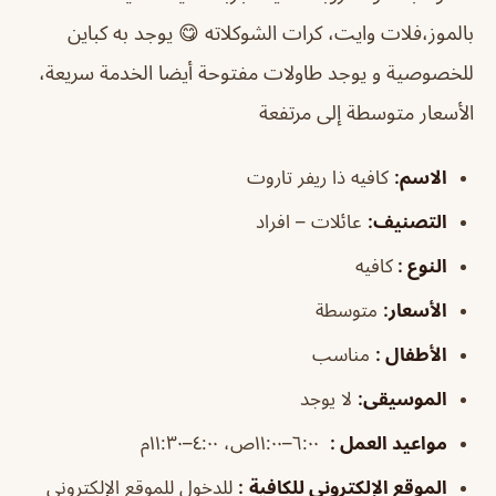
بالموز،فلات وايت، كرات الشوكلاته 😋 يوجد به كباين
للخصوصية و يوجد طاولات مفتوحة أيضا الخدمة سريعة،
الأسعار متوسطة إلى مرتفعة
الاسم
:
كافيه ذا ريفر تاروت
التصنيف
:
عائلات – افراد
النوع :
كافيه
الأسعار:
متوسطة
الأطفال
:
مناسب
الموسيقى
:
لا يوجد
مواعيد العمل
:
٦:٠٠–١١:٠٠ص، ٤:٠٠–١١:٣٠م
الموقع الإلكتروني للكافية
:
للدخول للموقع الإلكتروني