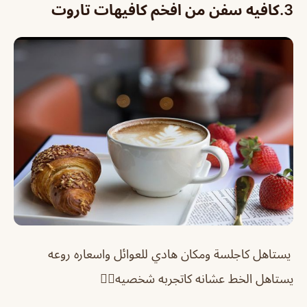
3.
كافيه سفن من افخم كافيهات تاروت
يستاهل كاجلسة ومكان هادي للعوائل واسعاره روعه
يستاهل الخط عشانه كاتجربه شخصيه👌🏻