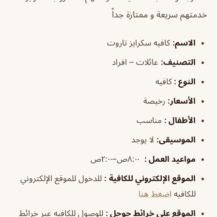
خدمتهم سريعة و ممتازة جداً
الاسم
:
كافيه سكرايز تاروت
التصنيف
:
عائلات – افراد
النوع :
كافيه
الأسعار:
رخيصة
الأطفال
:
مناسب
الموسيقى
:
لا يوجد
مواعيد العمل
:
٨:٠٠ص–٢:٠٠ص
الموقع الإلكتروني للكافية
:
للدخول للموقع الإلكتروني
للكافيه
اضغط هنا
الموقع على خرائط جوجل
:
للوصول للكافيه عبر خرائط