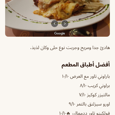
هادئ جدا ومريح وجربت نوع حلى وكان لذيذ،
أفضل أطباق المطعم
باراوني تاور مع العرض ١٠/١٠
براوني كريب ٨/١٠
مالتيزر كوكيز ٧/١٠
اورو سيزلنق بالتمر ٩/١٠
فولكينو تاور ددمماارر 🔥١٠/١٠