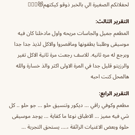
لحفلاتكم الصغيرة الي بالخبر ذوقو كيكتهم😻👌🏻🌹
التقرير الثالث:
المطعم جميل والجاسات مريحه واول مادخلنا كان فيه
موسيقى وطلبنا يطفونها وماقصروا والاكل لذيذ جدا جدا
وبرجع له مره ثانيه. للاسف رجعت مرة ثانية الاكل تغير
والرزيتو قليل جدا في المرة الاولى اكثر والذ خسارة والله
هالمحل كنت احبه
التقرير الرابع:
مطعم وكوفي راقي … ديكور وتنسيق حلو … جو حلو .. كل
شي فيه مميز … الاطباق نوعا ما كفاية … يوجد موسيقى
حلوة وبعض الاغنيات الرائقة ،…. يستحق التجربة …