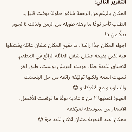
التقرير الثاني:
المكان بالرغم من الزحمة شافوا طاولة بوقت قليل..
الطلب تأخر نوعًا ما وهلة طويلة من الزمن ولذلك ٤ نجوم
بدلًا من ٥!
اجواء المكان جدًا رائعة، ما بقيم المكان عشان عائلة يشتغلوا
فيه لكني بقيمه عشان شغل العائلة الرائع في المطعم.
الاطباق لذيذة جدًا، جربت الفرنش توست، طبق اخر
نسيت اسمه ولكنها توليّفة رائعة من خل البلسمك
والساوردو مع الافوكادو 😍
القهوة اعطيها ٢ من ٥ عادية نوعًا ما توقعت الأفضل.
الاسعار من متوسطة لمرتفعة
ممكن اعيد التجربة عشان الاكل لذيذ مرة 😍