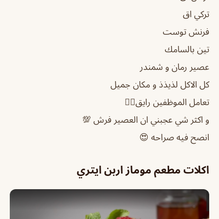
تركي اق
فرنش توست
تين بالسامك
عصير رمان و شمندر
كل الاكل لذيذذ و مكان جميل
تعامل الموظفين رايق👌🏻
و اكثر شي عجبني ان العصير فرش 💯
انصح فيه صراحه 😍
اكلات مطعم موماز اربن ايتري