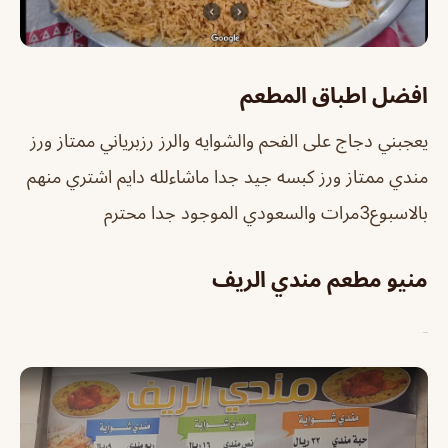
افضل اطباق المطعم
يعجبني دجاج على الفحم والشوايه والرز رزبرياني ممتاز ورز
مندي ممتاز ورز كبسه جيد جدا ماشاءلله دايم اشتري منهم
بالاسبوع3مرات والسعودي الموجود جدا محترم
منيو مطعم مندي الريف