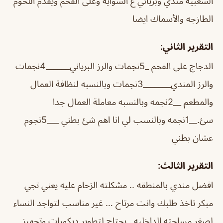
الشعبيه مندي وبرياني ع الشوايه وعلى الفحم ويقدم اللحوم
الطازجه والأسماك ايضا
التقرير الثاني:
الدجاج على الفحم _5نجمات والرز البرياني______4نجمات
والرز المندي_______3نجمات وبالنسبه لنظافة العمال
والمطعم __2نجمه وبالنسبه معاملة العمال جدا
سئ.__1نجمه وبالنسب لي انا اهم شئ بطني ___5نجوم
عشان بطني
التقرير الثالث:
افضل مندي بالمنطقه .. مشكلته الزحام عليه يعني تجي
مبكر تاخذ طلبك وانت مرتاح … غير مناسب لتواجد النساء
لصغر مساحته الداخليه . يحتاج لتطوير ديكورات وتجهيز