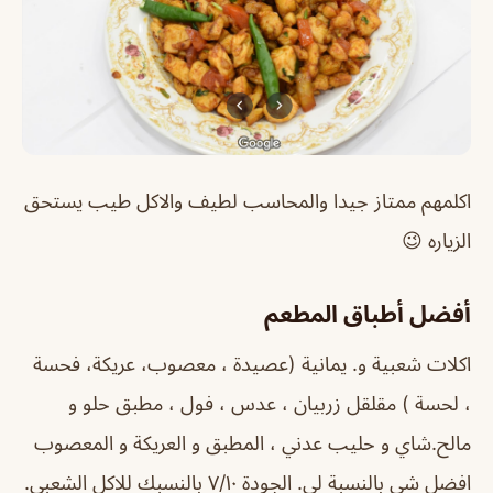
اكلمهم ممتاز جيدا والمحاسب لطيف والاكل طيب يستحق
الزياره 😉
أفضل أطباق المطعم
اكلات شعبية و. يمانية (عصيدة ، معصوب، عريكة، فحسة
، لحسة ) مقلقل زربيان ، عدس ، فول ، مطبق حلو و
مالح.شاي و حليب عدني ، المطبق و العريكة و المعصوب
افضل شي بالنسبة لي. الجودة ٧/١٠ بالنسبك للاكل الشعبي.