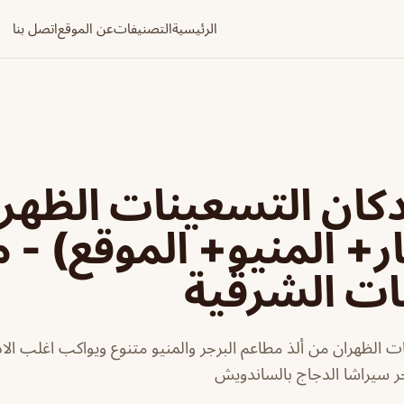
الرئيسية
التصنيفات
عن الموقع
اتصل بنا
كان التسعينات الظهر
ر+ المنيو+ الموقع) - 
ات الشرقية
ت الظهران من ألذ مطاعم البرجر والمنيو متنوع ويواكب اغلب ال
جر سيراشا الدجاج بالساندويش