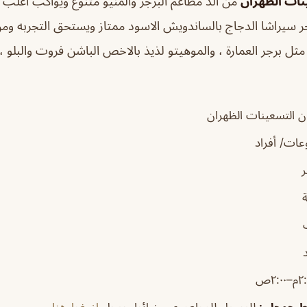
نات الظهران
من ألذ مطاعم البرجر والمنيو متنوع ويواكب اغلب 
ر سيراشا الدجاج بالساندويش الاسود ممتاز ويستحق التجربه ومن 
ذ مثل برجر العمارة ، والموهيتو لذيذ بالاخص الباشن فروت والبلو
 التسعينات الظهران
ات/ أفراد
–٢:٠٠ص