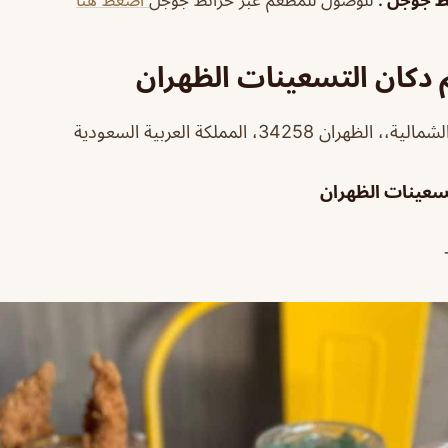
ئط جوجل
:
للوصول للمطعم عبر خرائط جوجل
اضغط هنا
دكان التسعينات الظهران
سعينات الظهران