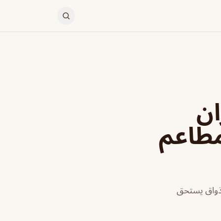
ان
مطاعم
اذواق يستحق