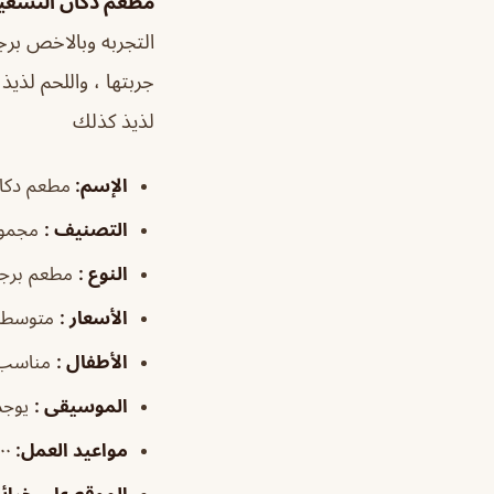
مطعم دكان التسعي
التجربه وبالاخص برج
جربتها ، واللحم لذي
لذيذ كذلك
الإسم
:
مطعم دكان
التصنيف
:
مجموع
النوع
:
مطعم برجر
الأسعار
:
متوسطة
الأطفال
:
مناسب
الموسيقى
:
يوجد
مواعيد العمل
:
٢:٠٠م