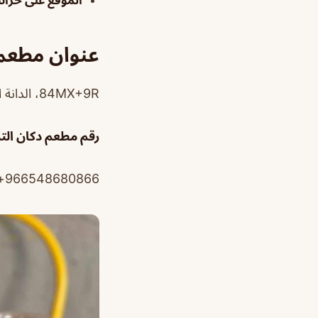
الموقع على خرا
عنوان مطعم 
84MX+9R، الدانة الشمالية،، الظهران 34258، المملكة العربية السعودية
رقم مطعم دكان الت
966548680866+