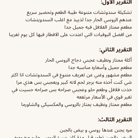
التقرير الأول:
تشكيلة سندوتشات متنوعة طيبة الطعم وتحضير سريع
عندهم الروسي الحار جدا لذييذ مع اغلب السندويتشات
مطعم ممتاز الفلافل فيه جميل جدا
من افضل البوفيات التي اعتدت على الافطار فيها كل يوم تفريبا
التقرير الثاني:
أكلة ممتاز ونظيف عجبني دجاج الروسي الحار
مطعم جميل وأسعاره مناسبه جدا
مطعم مشهور وغني عن تعريف متنوع في السندوتشات انا اكثر
شي كنت أخذه منه برجر لحم لانه كبير ويعجبني بس هذي مرا
خذت فلافل وطعم حلو وعجبني صراحه بس صراحه حسيت في
تغير قوي في الأسعار مرتفعه
مطعم ممتاز ونظيف يمتاز بالروسي والمكسيكي والشاورما
التقرير الثالث:
مره يجنن عندها روسي و بيض بالجبن
البيض بالجبن تطور قبل مدة كان سيئ الروسي حليو مره ومره