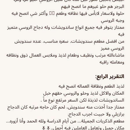
البرجر هم حلو غيرهم ما انصح فيهم
حلوة ولاسعار لابأس فيها نظافه وطعم 👍🏼 وأكثر شي انصح فيه
وجبه الروسي
ممتاز يتوفر فيه جميع انواع ساندويشات وله دجاج الروسي متميز
فيه
من افضل مطعم سندويشات. سعره مناسب. عنده سندويش
الروسي مميز
ماشاءالله مرتب ونظيف وطعام لذيذ وملابس العمال ذوق ونظافه
ومعامله راقيه
التقرير الرابع:
لذيذ الطعم ونظافة العماله انصح فيه
المكان والاكل لذيذ وحلو والروسي حقهم خبل
الساندويشات لذيذة لكن السعر مرتفع نوع ماً .
ممتاز جدا أخذت منه سندويش، لحم كان حاجه مرتبه كان الدجاج
برازيلي ولا حبيت اجرب الدجاج.
مطعم الذكريات الجميلة… من أيام الدراسة ولله الحمد وأنا أزوره…
مكان جميل وتعامل العاملين فيه أجمل..🌷🌷