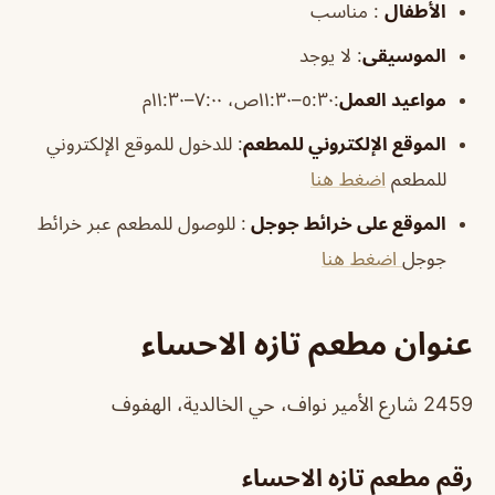
الأطفال
:
مناسب
الموسيقى
:
لا يوجد
مواعيد العمل
:٥:٣٠–١١:٣٠ص، ٧:٠٠–١١:٣٠م
الموقع الإلكتروني للمطعم
: للدخول للموقع الإلكتروني
للمطعم
اضغط هنا
الموقع على خرائط جوجل
: للوصول للمطعم عبر خرائط
جوجل
اضغط هنا
عنوان مطعم تازه الاحساء
2459 شارع الأمير نواف، حي الخالدية، الهفوف
رقم مطعم تازه الاحساء