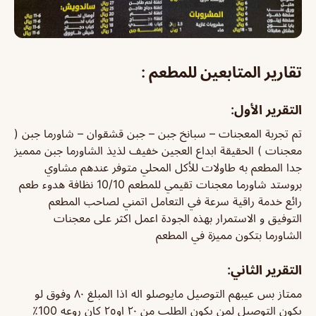
تقارير المتابعين للمطعم :
التقرير الأول:
تم تجربة المعجنات – سبانخ جبن – جبن قشقوان – شاورما جبن (
معجنات ) الحقيقة ابداع العجين خفيف لذيذ الشاورما جبن ممميز
جدا المطعم به طاولات للأكل المحلي متوفر عندهم مشاوي
بروستد شاورما معجنات تقيمي للمطعم 10/10 نظافة هدوء طعم
رائع خدمة راقية سرعة في التعامل اتمني لصاحب المطعم
التوفيق و الاستمرار بهذه الجودة اعمل اكثر على معجنات
الشاورما بتكون مميزة في المطعم
التقرير الثاني:
ممتاز بس عيبهم التوصيل مايوصلو اله اذا المبلغ ٨٠ وفوق لو
يكون التوصيل لمن يكون الطلب من ٢٠ او٢٥ كان روعه 100٪