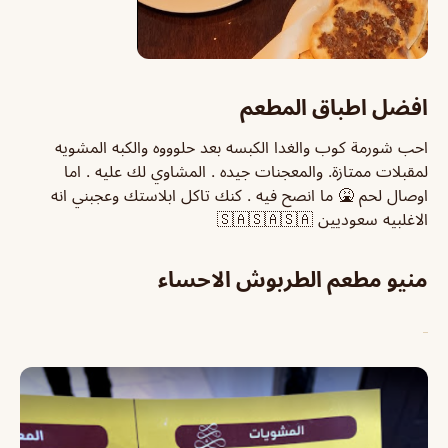
افضل اطباق المطعم
احب شورمة كوب والغدا الكبسه بعد حلوووه والكبه المشويه
لمقبلات ممتازة. والمعجنات جيده . المشاوي لك عليه . اما
اوصال لحم 🤮 ما انصح فيه . كنك تاكل ابلاستك وعجبني انه
الاغلبيه سعوديين 🇸🇦🇸🇦🇸🇦
منيو مطعم الطربوش الاحساء