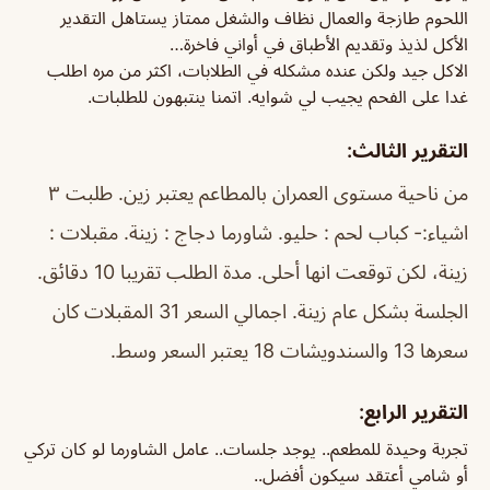
اللحوم طازجة والعمال نظاف والشغل ممتاز يستاهل التقدير
الأكل لذيذ وتقديم الأطباق في أواني فاخرة…
الاكل جيد ولكن عنده مشكله في الطلابات، اكثر من مره اطلب
غدا على الفحم يجيب لي شوايه. اتمنا ينتبهون للطلبات.
التقرير الثالث:
من ناحية مستوى العمران بالمطاعم يعتبر زين. طلبت ٣
اشياء:- كباب لحم : حليو. شاورما دجاج : زينة. مقبلات :
زينة، لكن توقعت انها أحلى. مدة الطلب تقريبا 10 دقائق.
الجلسة بشكل عام زينة. اجمالي السعر 31 المقبلات كان
سعرها 13 والسندويشات 18 يعتبر السعر وسط.
التقرير الرابع:
تجربة وحيدة للمطعم.. يوجد جلسات.. عامل الشاورما لو كان تركي
أو شامي أعتقد سيكون أفضل..