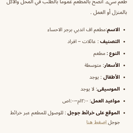
طعم سيء. أنصح بالمطعم عموما بالطلب في المحل والأكل
بالمنزل أو العمل .
الاسم
:مطعم اف اندبي برجر الاحساء
التصنيف
: عائلات – افراد
النوع :
مطعم
الأسعار
:
متوسطة
الأطفال
:
يوجد
الموسيقى
:
لا يوجد
مواعيد العمل
: ١٢:٠٠م–١:٠٠ص
الموقع على خرائط جوجل
: للوصول للمطعم عبر خرائط
جوجل
اضغط هنا