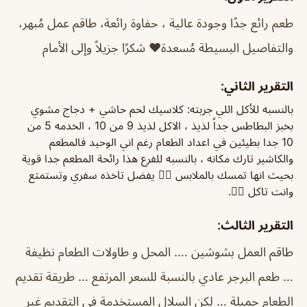
طعم رائع جدًا وجودة عالية ، حفاوة رائعة، طاقم عمل مُبهر،
والتفاصيل البسيطة مُسعدة❤️ شكرًا جزيلاً وإلى الأمام
التقرير الثاني:
بالنسبه للأكل اللي جربته: كلاسيك لحم حاشي + دجاج مشوي
بخبز البطاطس جداً لذيذ ، الاكل لذيذ 9 من 10 ، الخدمه 5 من
10 جدا بطيئين في اعداد الطعام رغم اني الوحيد فالمطعم
والكاشير تارك مكانه ، بالنسبه للفرع هذا رائحة المطعم جدا قوية
بحيث انها تمسك بالملابس 👎🏻 يفضل تاخذه سفري وتستمتع
وانت تاكل 👌🏻.
التقرير الثالث:
طاقم العمل بشوشين …. المحل و طاولات الطعام نظيفة
… طعم البرجر عادي بالنسبة للسعر المرتفع … طريقة تقديم
الطعام جميلة … لكن السلال المستخدمة في التقديم غير