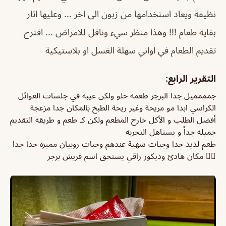
نظيفة ويعاد استخدامها من زبون الى اخر … وعليها اثار
بقاية طعام !!! وهذا منظر سيء وناقل للامراض … اقترح
تقديم الطعام في اواني سهلة الغسل او بلاستيكية
التقرير الرابع:
جمممميل جدا البرجر طعمه حلو ولكن عيبه في جلسات العوائل
الكراسي ابدا مو مريحة وغير ريحة الطبخ بالمكان جدا مزعجة
أفضل الطلب و الأكل خارج المطعم ولكن كـ طعم و طريقه التقديم
جميله جداً و يستاهل التجربه
طعم لذيذ جدا وجبات شهية عندهم وجبات روبيان مميزة جدا جدا
👍🏻 مكان هادئ وديكور راقي يستحق اسم فريش برجر