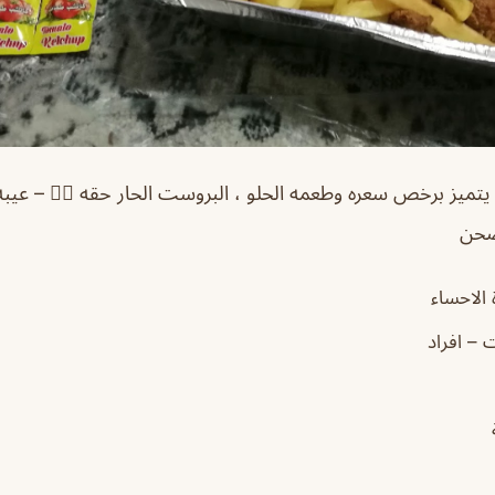
يز برخص سعره وطعمه الحلو ، البروست الحار حقه 👍🏼 – عيبه ا
صحن
الاحساء
ت – افراد