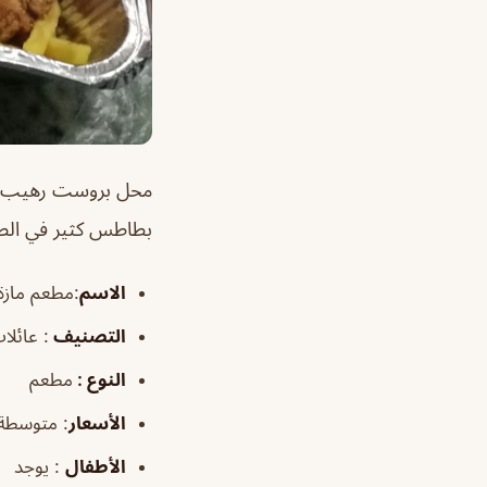
محل بروست رهيب يتم
بطاطس كثير في ال
الاسم
:مطعم مازة 
التصنيف
: عائلا
النوع :
مطعم
الأسعار
:
متوسطة
الأطفال
:
يوجد