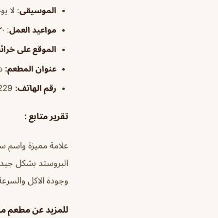
الموسيقى
:
لا يو
مواعيد العمل
: ١٢:٣٠م–٢:٠٠ص
الموقع على خرا
عنوان المطعم:
شا
رقم الهاتف:
966135962229+
تقرير متابع :
علامة مميزة واسم س
البروستد بشكل جيد 
وجودة الاكل والسرعة
للمزيد عن مطعم ما