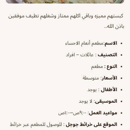
كبستهم مميزه وباقي اكلهم ممتاز وشغلهم نظيف موفقين
باذن الله..
الاسم
:مطعم أنعام الاحساء
التصنيف
: عائلات – افراد
النوع :
مطعم
الأسعار
:
متوسطة
الأطفال
:
يوجد
الموسيقى
:
لا يوجد
مواعيد العمل
: ٩:٠٠ص–١:٠٠ص
الموقع على خرائط جوجل
: للوصول للمطعم عبر خرائط