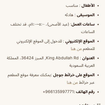
الأطفال
: مناسب
الموسيقى
: هادئه
ساعات العمل
:
(عيد الأضحى)، ٥:٠٠–١١:٠٠م، قد تختلف
الساعات
الموقع
الإلكتروني
: للدخول إلى الموقع الإلكتروني
للمطعم
من هنا
العنوان
: King Abdullah Rd, المبرز 36424، المملكة
العربية السعودية
الموقع
على خرائط
جوجل
:يمكنك معرفة موقع المطعم
عبر خرائط
من هنا
رقم الهاتف
:
966135997771+