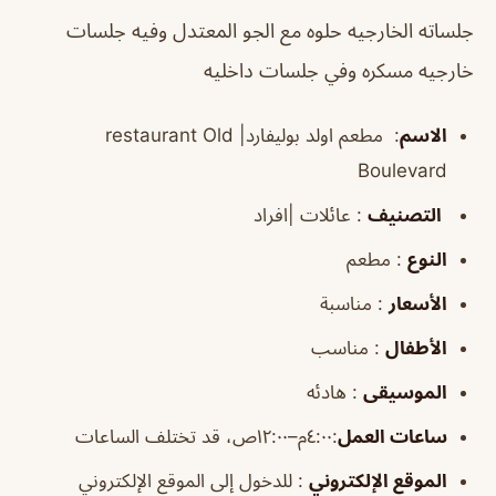
جلساته الخارجيه حلوه مع الجو المعتدل وفيه جلسات
خارجيه مسكره وفي جلسات داخليه
الاسم
:
مطعم اولد بوليفارد| restaurant
Old
Boulevard
التصنيف
: عائلات |افراد
النوع
: مطعم
الأسعار
: مناسبة
الأطفال
: مناسب
الموسيقى
: هادئه
ساعات العمل
:
٤:٠٠م–١٢:٠٠ص،
قد تختلف الساعات
الموقع
الإلكتروني
: للدخول إلى الموقع الإلكتروني