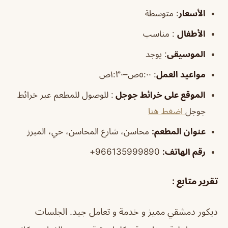
الأسعار
:
متوسطة
الأطفال
:
مناسب
الموسيقى
:
يوجد
مواعيد العمل
: ٥:٠٠ص–١:٣٠ص
الموقع على خرائط جوجل
: للوصول للمطعم عبر خرائط
جوجل
اضغط هنا
عنوان المطعم:
محاسن، شارع المحاسن، حي، المبرز
رقم الهاتف:
966135999890+
تقرير متابع :
ديكور دمشقي مميز و خدمة و تعامل جيد. الجلسات