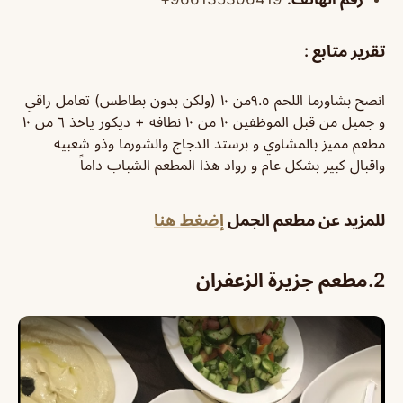
تقرير متابع :
انصح بشاورما اللحم ٩.٥من ١٠ (ولكن بدون بطاطس) تعامل راقي
و جميل من قبل الموظفين ١٠ من ١٠ نطافه + ديكور ياخذ ٦ من ١٠
مطعم مميز بالمشاوي و برستد الدجاج والشورما وذو شعبيه
واقبال كبير بشكل عام و رواد هذا المطعم الشباب داماً
للمزيد عن مطعم الجمل
إضغط هنا
2.
مطعم جزيرة الزعفران