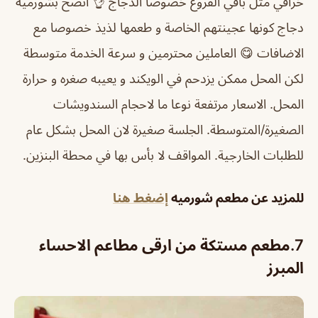
خرافي مثل باقي الفروع خصوصا الدجاج 👌 انصح بشورميه
دجاج كونها عجينتهم الخاصة و طعمها لذيذ خصوصا مع
الاضافات 😋 العاملين محترمين و سرعة الخدمة متوسطة
لكن المحل ممكن يزدحم في الويكند و يعيبه صغره و حرارة
المحل. الاسعار مرتفعة نوعا ما لاحجام السندويشات
الصغيرة/المتوسطة. الجلسة صغيرة لان المحل بشكل عام
للطلبات الخارجية. المواقف لا بأس بها في محطة البنزين.
للمزيد عن مطعم شورميه
إضغط هنا
7.مطعم مستكة من ارقى مطاعم الاحساء
المبرز