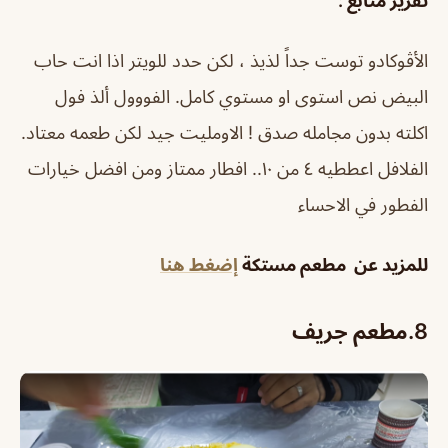
تقرير متابع :
الأڤوكادو توست جداً لذيذ ، لكن حدد للويتر اذا انت حاب
البيض نص استوى او مستوي كامل. الفووول ألذ فول
اكلته بدون مجامله صدق ! الاومليت جيد لكن طعمه معتاد.
الفلافل اعططيه ٤ من ١٠.. افطار ممتاز ومن افضل خيارات
الفطور في الاحساء
للمزيد عن
مطعم مستكة
إضغط هنا
8.
مطعم جريف