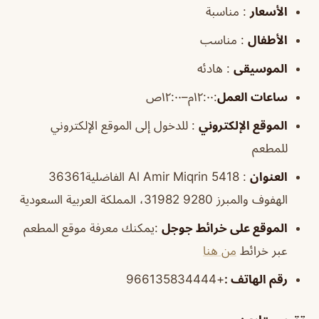
الأسعار
: مناسبة
الأطفال
: مناسب
الموسيقى
: هادئه
ساعات العمل
:
١٢:٠٠م–١٢:٠٠ص
الموقع
الإلكتروني
: للدخول إلى الموقع الإلكتروني
للمطعم
العنوان
:
5418 Al Amir Miqrin الفاضلية36361
الهفوف والمبرز 9280 31982، المملكة العربية السعودية
الموقع
على خرائط
جوجل
:يمكنك معرفة موقع المطعم
عبر خرائط
من هنا
رقم الهاتف
:
+966135834444