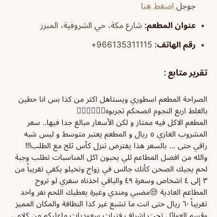
جوجل
اضغط هنا
عنوان المطعم:
شارع مكة، حي الشروفية، المبرز
رقم الهاتف:
966135311115+
تقرير متابع :
الصراحة المطعم اسطوري ويستاهل اكثر من كذا بس انا حطين
بالغلط اربع النجوم انصحكم تجربوه👍🏻👍🏻👍🏻
المطعم الاكل فيه ممتاز و لكن الأسعار مبالغ جدا فيها.. سعر
المشروب الغازي ٥ ريال و المطعم يعتبر متوسط و ليس شبه
راقي حتى … بالسعر هذا يفترض تنزل كأس ثلج مع الطلب!!!
والله من افضل المطاعم للي يحبون اكل المناسبات تطلب وجبة
لحم يجيك الصحن كأنك جالس في زواج وتخيلو يكفي تقريباً من
٣ إلى ٤ اشخاص وسعرة ٤٩ والباقي اخذناه سفري لو تروح
المطاعم العادية 😒مضبي ومندي وغيرة يعطيك اللحم نفر واحد
تقريباً ٦٠ ريال حتى انت ما تشبع غير كذا النظافة والمكان المميز
وقسم العوائل تحت اشراف فتيات سعوديات ماعليكم من كلامي