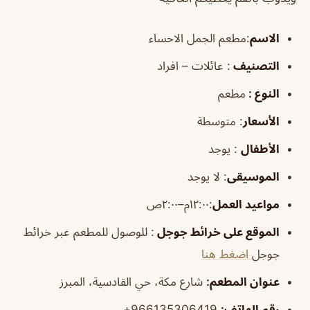
الاسم
:مطعم الجمل الاحساء
التصنيف
: عائلات – افراد
النوع :
مطعم
الأسعار
:
متوسطة
الأطفال
:
يوجد
الموسيقى
:
لا يوجد
مواعيد العمل
:١٢:٠٠م–٢:٠٠ص
الموقع على خرائط جوجل
: للوصول للمطعم عبر خرائط
جوجل
اضغط هنا
عنوان المطعم:
شارع مكة، حي القادسية، المبرز
رقم الهاتف:
966135306419+