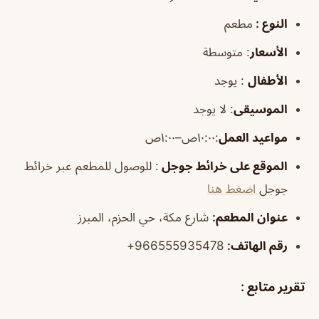
النوع :
مطعم
الأسعار
:
متوسطة
الأطفال
:
يوجد
الموسيقى
:
لا يوجد
مواعيد العمل
:١٠:٠٠ص–١:٠٠ص
الموقع على خرائط جوجل
: للوصول للمطعم عبر خرائط
جوجل
اضغط هنا
عنوان المطعم:
شارع مكة، حي الحزم، المبرز
رقم الهاتف:
966555935478+
تقرير متابع :