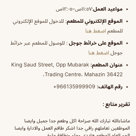
مواعيد العمل
:١١:٥٧ص–١٢:٠٥ص
الموقع الإلكتروني للمطعم
: للدخول للموقع الإلكتروني
للمطعم
اضغط هنا
الموقع على خرائط جوجل
: للوصول للمطعم عبر خرائط
جوجل
اضغط هنا
عنوان المطعم:
King Saud Street, Opp Mubarak
Trading Centre، Mahazin 36422،
رقم الهاتف:
966135999909+
تقرير متابع :
ماشاءالله تبارك الله صراحة اكل وطعم جدا جميل وايضا
الموظفين تعاملهم راقي جدا اشكر طاقم العمل والادارة وايضا
الجو العام للمطعم هاددي وحلو ونظافة حلوة