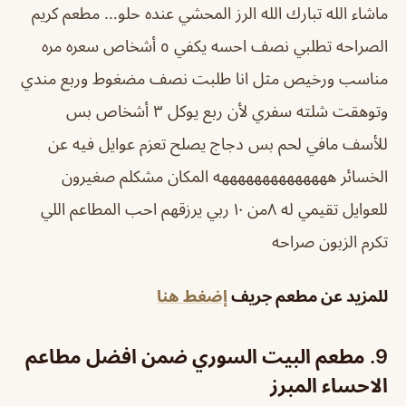
ماشاء الله تبارك الله الرز المحشي عنده حلو… مطعم كريم
الصراحه تطلبي نصف احسه يكفي ٥ أشخاص سعره مره
مناسب ورخيص مثل انا طلبت نصف مضغوط وربع مندي
وتوهقت شلته سفري لأن ربع يوكل ٣ أشخاص بس
للأسف مافي لحم بس دجاج يصلح تعزم عوايل فيه عن
الخسائر ههههههههههههههه المكان مشكلم صغيرون
للعوايل تقيمي له ٨من ١٠ ربي يرزقهم احب المطاعم اللي
تكرم الزبون صراحه
للمزيد عن مطعم جريف
إضغط هنا
9.
مطعم البيت السوري ضمن افضل مطاعم
الاحساء المبرز