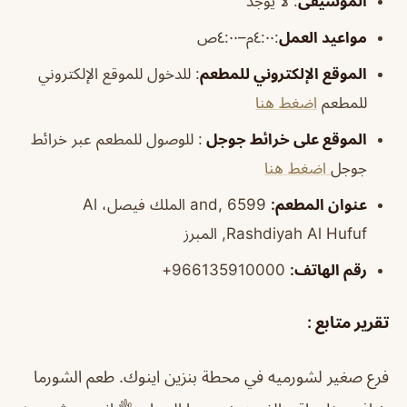
الموسيقى
:
لا يوجد
مواعيد العمل
:٤:٠٠م–٤:٠٠ص
الموقع الإلكتروني للمطعم
: للدخول للموقع الإلكتروني
للمطعم
اضغط هنا
الموقع على خرائط جوجل
: للوصول للمطعم عبر خرائط
جوجل
اضغط هنا
عنوان المطعم:
and, 6599 الملك فيصل، Al
Rashdiyah Al Hufuf, المبرز
رقم الهاتف:
966135910000+
تقرير متابع :
فرع صغير لشورميه في محطة بنزين اينوك. طعم الشورما