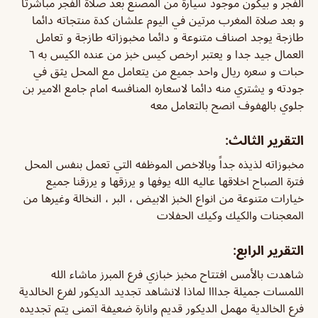
الفجر و بيكون موجود سيارة من المصنع بعد صلاة الفجر مباشرتا
و بعد صلاة المغرب مرتين في اليوم علشان كدة منتجاته دائما
طازجة يوجد اصناف متنوعة و دائما مخبوزاته طازجة و تعامل
العمال جيد جدا و يعتبر ارخص كيس خبز من عنده الكيس به ٦
حبات و سعره ريال واحد جميع من يتعامل مع المحل يثق في
جودته و يشتري منه دائما لاسعاره المنافسه امام جامع الامير بن
جلوي بالهفوف انصح بالتعامل معه
التقرير الثالث:
مخبوزاته لذيذه جداً وبالاخص الموظفه التي تعمل بنفس المحل
فترة الصباح اخلاقها عاليه الله يوفها و يرزقها و يرزقنا جميع
خيارات متنوعة من انواع الخبز الابيض ، البر ، النخالة وغيرها من
المعجنات والكيك وكيك الحفلات
التقرير الرابع:
شاهدت بالأمس افتتاح مخبز خبازي فرع المبرز ماشاء الله
اللمسات جميلة جدااا لماذا لانشاهد تجديد الديكور لفرع الخالدية
فرع الخالدية مهمل الديكور قديم وانارة ضعيفة اتمنى يتم تجديده