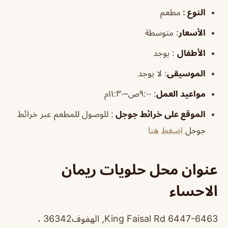
النوع :
مطعم
الأسعار
:
متوسطة
الأطفال
:
يوجد
الموسيقى
:
لا يوجد
مواعيد العمل
: ٩:٠٠ص–١١:٣٠م
الموقع على خرائط جوجل
: للوصول للمطعم عبر خرائط
جوجل
اضغط هنا
عنوان محل حلويات ريمان
الاحساء
6447-6463 King Faisal Rd, الهفوف‎ 36342،