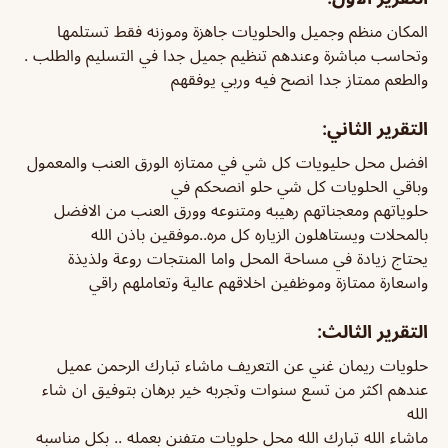
المكان منظم وجميل والحلويات جاهزة وموزنه فقط تستلمها
وتحاسب مباشرة وعندهم تنظيم جميل جدا في التسليم والطلب .
والطعم ممتاز جدا انصح فيه وربي يوفقهم
التقرير الثاني:
افضل محل حليويات كل شي في ممتازه الورق العنب والمعمول
وباقي الحلويات كل شي حلو انصحكم في
حلوياتهم ومعجناتهم رهيبه ومتنوعه وورق العنب من الافضل
بالمحلات ويستاهلون الزياره كل مره..موفقين باذن الله
يحتاج زيادة في مساحة المحل واما المنتجات روعة ولذيذة
واسعارة ممتازة وموظفين اخلاقهم عالية وتعاملهم راقي
التقرير الثالث:
حلويات ريمان غني عن التعريف ماشاء تبارك الرحمن عميل
عندهم اكثر من تسع سنوات وتجربه خير برهان بتوفيق ان شاء
الله
ماشاء الله تبارك الله محل حلويات متفنن بعمله .. بكل مناسبه