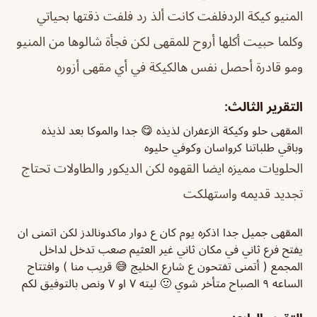
المنيو كيكة الردفلفت كانت ألذ رد فلفت ذقتها بحياتي
وكلما حبيت أكلها أروح للمقهى لكن فجأة شالوها من المنيو
ومو قادرة أحصل نفس هالكيكة في أي مقهى أزوره
التقرير الثالث:
المقهى حلو وكيكة الزعفران لذيذه 😋 جدا والموكا بعد لذيذه
وباقي طلباتنا كرواسان وكوفي حليوه
الحلويات مميزه ايضا القهوه لكن الديكور والطاولات تحتاج
تجديد قديمه واستهلكت
المقهى جميل جدا اذكره يوم كان ع دوار ماكدونالدز لكن اتمنى ان
يفتح فرع ثاني في مكان ثاني غير العثيم صعب تدخل لداخل
المجمع ( أتمنى تفتحون ع شارع الخليج 😅 قريب منا ) وافتتاح
الساعه ٩ الصباح متأخر شوي 🙂 ليته ٧ او ٧ ونص بالتوفيق لكم