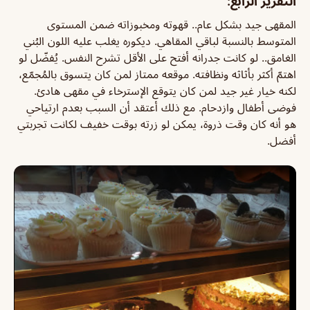
التقرير الرابع:
المقهى جيد بشكل عام.. قهوته ومخبوزاته ضمن المستوى
المتوسط بالنسبة لباقي المقاهي. ديكوره يغلب عليه اللون البُني
الغامق.. لو كانت جدرانه أفتح على الأقل تشرح النفس. يُفضّل لو
اهتمّ أكثر بأثاثه ونظافته. موقعه ممتاز لمن كان يتسوق بالمُجمّع،
لكنه خيار غير جيد لمن كان يتوقع الإسترخاء في مقهى هادئ.
فوضى أطفال وازدحام. مع ذلك أعتقد أن السبب بعدم ارتياحي
هو أنه كان وقت ذروة، يمكن لو زرته بوقت خفيف لكانت تجربتي
أفضل.