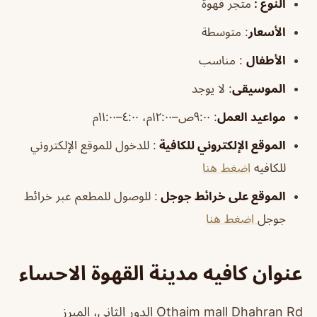
النوع :
متجر قهوة
الأسعار
:
متوسطة
الأطفال
:
مناسب
الموسيقى
:
لا يوجد
مواعيد العمل
: ٩:٠٠ص–١٢:٠٠م، ٤:٠٠–١١:٠٠م
الموقع الإلكتروني للكافية
: للدخول للموقع الإلكتروني
للكافيه
اضغط هنا
الموقع على خرائط جوجل
: للوصول للمطعم عبر خرائط
جوجل
اضغط هنا
عنوان كافيه مدينة القهوة الاحساء
Othaim mall Dhahran Rd الدور الثاني، المبرز