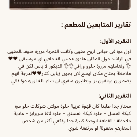
تقارير المتابعين للمطعم :
التقرير الأول:
اول مرة في حياتي اروح مقهى وكانت التجربة مرررة حلوة…المقهى
في الراشد مول المكان هادئ عجبني انه مافي اي موسيقى ❤️❤️
👌 وتعاملهم مرررة حلوو وراقي👌👌 الديكور لا باس لكن في
ملاحظة يحتاج مكان اوسع لان يجون زباين كثار❤️❤️لدرجة انهم
يضطرون يوقفون برا ويطلبون سفري ان شاء الله ازوره مرة ثاني
التقرير الثاني:
ممتاز جدا طلبتا كان قهوة عربية حلوة مولتن شوكلت حلو مره
كيكة العسل – حلوه كيكة الفستق – حلوه لافا سربرايز – عادية
ملاحظة : القطعة الوحدة كبيرة جدا وتكفي أكثر من شخص
اسعارهم معقولة او مرتفعة شوي