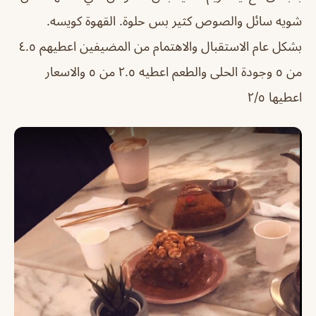
شويه سائل والصوص كثير بس حلوة. القهوة كويسه.
بشكل عام الاستقبال والاهتمام من المضيفين اعطيهم ٤.٥
من ٥ وجودة الحلى والطعم اعطيه ٢.٥ من ٥ والاسعار
اعطيها ٢/٥