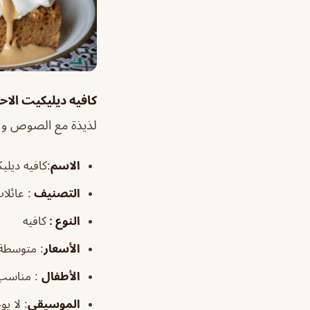
كافيه ديليكيت الاح
لذيذة مع الصوص و ط
الاسم
:كافيه ديلي
التصنيف
: عائلا
النوع :
كافيه
الأسعار
:
متوسطة
الأطفال
:
مناسب
الموسيقى
:
لا يو