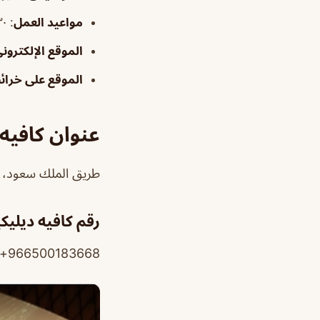
مواعيد العمل
: ٧:٣٠ص–١٢:٠٠ص
الموقع الإلكترون
الموقع على خرا
عنوان كافيه
طريق الملك سعود، ح
رقم كافيه ديلي
966500183668+