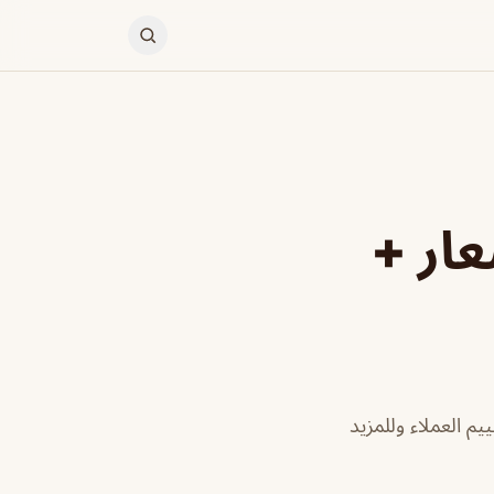
عار +
م العملاء وللمزيد