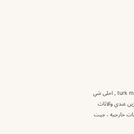
تغطيتي اليوم من قلب الاحساء مقهى ، اللي كان قبل محل للحلويات التركيه turk magazasi , احلى شي
ين عندي والاثاث
لسات خارجيه ، جيت