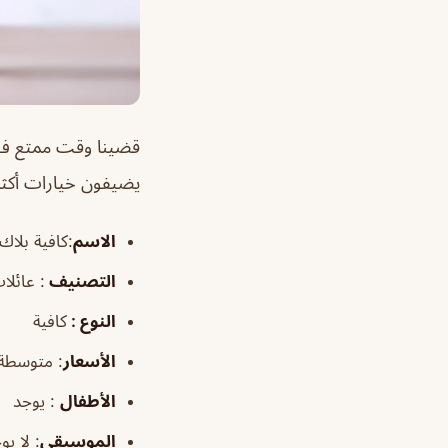
قضينا وقت ممتع ف ا
يضيفون خيارات أكثر
الاسم
:كافية بلاك
التصنيف
: عائلا
النوع :
كافية
الأسعار
:
متوسطة
الأطفال
:
يوجد
الموسيقى
:
لا يو