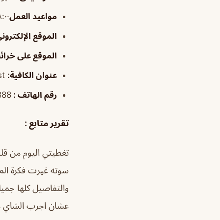
مواعيد العمل
٨:٠٠ص–٢:٠٠
الموقع الإلكترون
الموقع على خرا
عنوان الكافية:
Unit 2، 6961 – Albustan Dist، المبرز المملكة العربية السعودية
رقم الهاتف :
88+
تقرير متابع :
سوته غيرت فكرة المح
والتفاصيل كلها جميل
عشان اجرب الشاي مبا