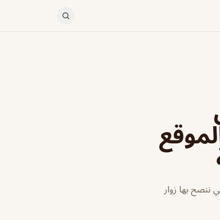
الموقع
 ننصح بها زوار