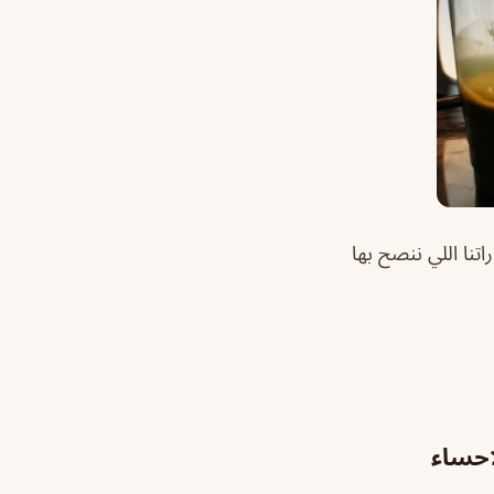
تنا اللي ننصح بها
احساء