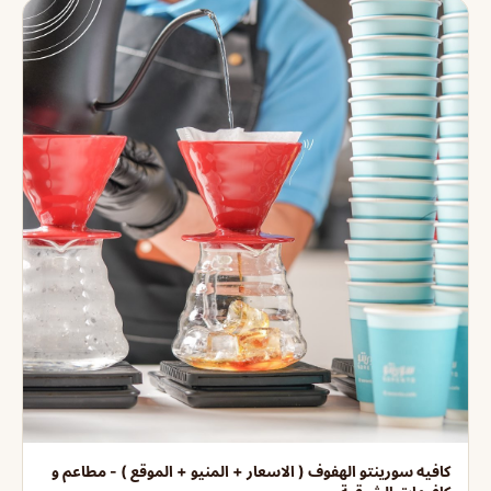
كافيه سورينتو الهفوف ( الاسعار + المنيو + الموقع ) - مطاعم و