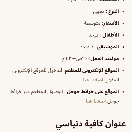
النوع :
مقهي
الأسعار
:
متوسطة
الأطفال
:
يوجد
الموسيقى
:
لا يوجد
مواعيد العمل
:٩:٠٠ص–١١:٣٠م
الموقع الإلكتروني للمطعم
: للدخول للموقع الإلكتروني
للمقهى
اضغط هنا
الموقع على خرائط جوجل
: للوصول للمطعم عبر خرائط
جوجل
اضغط هنا
عنوان كافية دنياسي