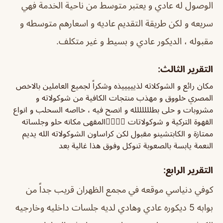
الوصول له عادي و يعتبر متوسط من ناحية الخدمة فهي
سريعه و لكن طريقة التقديم عاديه و اسعارهم متوسطه و
مقبوله ، الديكور عادي و بسيط و غير متكلف.
التقرير الثالث:
مكان رائع و الشوكلاته لذيييييذه وشكراً لجميع العاملين بالاخص
المصري خلووق و مهذب منتجات الكافية من شوكولاته و
مشروبات و حلى بطللللللله و انصح فيه ، خااصه السحلب و انواع
القهوة التركية و شوكولاتات 👌🏼✨✨المقهى مكانه حلو وجلساته
ممتازة و الكابتشينو مقبول لكن كراساون الشوكولاته الله يديم
النعمة يابسة بالصعوبة تنوكل وفوق هذا غالية بعد
التقرير الرابع:
كوفي دنياسي موقعه في مجمع الظهران قريب جداً من
بوابه 5 ديكوره عادي وهادي لديه جلسات داخليه وخارجيه