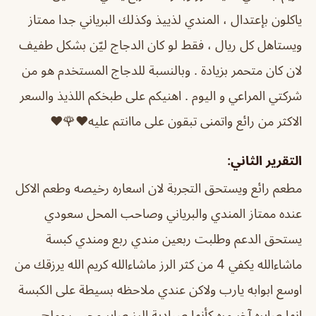
ياكلون بإعتدال ، المندي لذييذ وكذلك البرياني جدا ممتاز
ويستاهل كل ريال ، فقط لو كان الدجاج ليّن بشكل طفيف
لان كان متحمر بزيادة . وبالنسبة للدجاج المستخدم هو من
شركتي المراعي و اليوم . اهنيكم على طبخكم اللذيذ والسعر
الاكثر من رائع واتمنى تبقون على ماانتم عليه♥️🌹♥️
التقرير الثاني:
مطعم رائع ويستحق التجربة لان اسعاره رخيصه وطعم الاكل
عنده ممتاز المندي والبرياني وصاحب المحل سعودي
يستحق الدعم وطلبت ربعين مندي ربع ومندي كبسة
ماشاءالله يكفي 4 من كثر الرز ماشاءالله كريم الله يرزقك من
اوسع ابوابه يارب ولاكن عندي ملاحظه بسيطة على الكبسة
انها صايره آخر مره كأنها صيادية الرز صاير محبب وملح