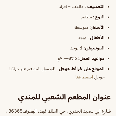
التصنيف
: عائلات – افراد
النوع :
مطعم
الأسعار
:
متوسطة
الأطفال
:
يوجد
الموسيقى
:
لا يوجد
مواعيد العمل
: ١٢:١٥–٧:٠٠م
الموقع على خرائط جوجل
: للوصول للمطعم عبر خرائط
جوجل
اضغط هنا
عنوان المطعم الشعبي للمندي
شارع ابي سعيد الخدري، حي الملك فهد، الهفوف‎ 36365،