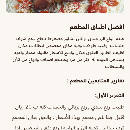
افضل اطباق المطعم
عنده انواع الرز مندي برياني بشاور مضغوط دجاج فحم شوايه
جلسات ارضيه طولات وفيه مكان مخصص للعائلات مكان
نظيف الطابق العلوي مكان واسع الاسعار مقبوله ممتاز ولذيذ
يستاهل العوده له اكثر من مره وعندهم اصناف وانواع من الأرز
والسلطات
تقارير المتابعين للمطعم :
التقرير الأول:
طلبت ربع مندي وربع برياني والحساب كله ب 20 ريال
قليل جدا نلقى مطعم بهذه الأسعار . والحق يقال المطعم
كريم جدا في كمية الرز وبالراحة الربع يكفي شخصين اذا