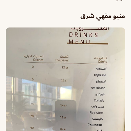
منيو مقهي شرق