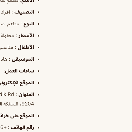
الاسم
:
مطعم ساندو
التصنيف
: افراد
النوع
: مطعم سن
الأسعار
: معقولة
الأطفال
: مناسب
الموسيقى
: هادئ
ساعات العمل
:
٣:٠٠م–١:٣٠ص
الموقع
الإلكترون
العنوان
9204، المملكة العربية السعودية
الموقع
على خرائ
رقم الهاتف
:
+966 56 066 9920