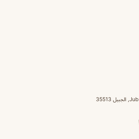
: Abu Bakr El Seddik Rd ابو بكر الصديق، الجبيل البلد، Jubail City Center, الجبيل 35513