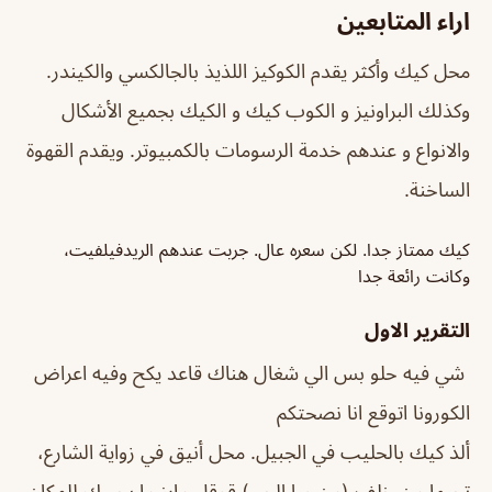
اراء المتابعين
محل كيك وأكثر يقدم الكوكيز اللذيذ بالجالكسي والكيندر.
وكذلك البراونيز و الكوب كيك و الكيك بجميع الأشكال
والانواع و عندهم خدمة الرسومات بالكمبيوتر. ويقدم القهوة
الساخنة.
كيك ممتاز جدا. لكن سعره عال. جربت عندهم الريدفيلفيت،
وكانت رائعة جدا
التقرير الاول
شي فيه حلو بس الي شغال هناك قاعد يكح وفيه اعراض
الكورونا اتوقع انا نصحتكم
ألذ كيك بالحليب في الجبيل. محل أنيق في زواية الشارع،
تجيها من خلف (من ورا الحي) قوقل مابز ما يجيبك للمكان