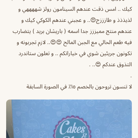
كيك .. امس ذقت عندهم السينامون رولز شههههي و
لذيذذذ و طازززج😍.. و عجبني عندهم الكوكي كيك و
عندهم منتج مميززز جدا اسمه ( باريشان بريد ) يتضارب
فيه طعم الحالي مع الجبن المالح 😍😍.. لازم تجربونه و
تكونون جريئين شوي في خياراتكم .. و تعلون ستاندرد
التذوق عندكم 😍.. .
.
لا تنسون تروحون بالخصم ١٥٪‏ في الصورة السابقة