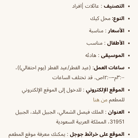
التصنيف
: عائلات |افراد
النوع:
محل كيك
الأسعار
: مناسبة
الأطفال
: مناسب
الموسيقى
: هادئه
ساعات العمل
:
(عيد الفطر/عيد الفطر (يوم احتفالي))،
٣:٠٠م–١٢:٠٠ص، قد تختلف الساعات
الموقع
الإلكتروني
: للدخول إلى الموقع الإلكتروني
للمطعم
من هنا
العنوان
: الملك فيصل الشمالي، الجبيل البلد، الجبيل
31951، المملكة العربية السعودية
الموقع
على خرائط
جوجل
: يمكنك معرفة موقع المطعم