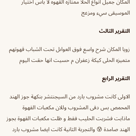
المكان جميل انواع الحلا ممتازه القهوه لا بأس اختيار
الموسيقى سيء ومزعج
التقرير الثالث
زويا المكان شرح واسع فوق العواىل تحت الشباب قهوتهم
متميزه الحلى كيكة زعفران م حسيت انها حقت اليوم
التقرير الرابع
الاولى كانت مشروب بارد من السيجنتشر بنكهة جوز الهند
المحمص بس دفى المشروب وللان مكعبات القهوة
ماذابت فشربت الحليب فقط و ظلت مكعبات القهوة بجوز
الهند صامدة 😰 والتجربة الثانية كانت ايضا مشروب بارد