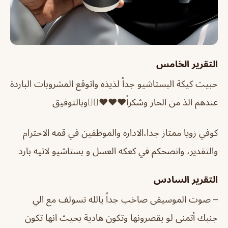
التقرير الخامس
حبيت كيكة البستاشيو جداً لذيذه واتوقع المشروبات الباردة
عندهم الذ من الحار وشكراً❤️❤️❤️👍🏻وبالتوفيق
كوفي زويا ممتاز جدا،الاداره والموظفين في قمه الاحترام
والتقدير، وانصحكم في كعكه العسل و بستاشيو لاتيه بارد
التقرير السادس
– صوت الموسيقى صاخب جداً يالله تسولف مع الي
جنبك أتمنى لو يقصرونها وتكون هادية بحيث انها تكون