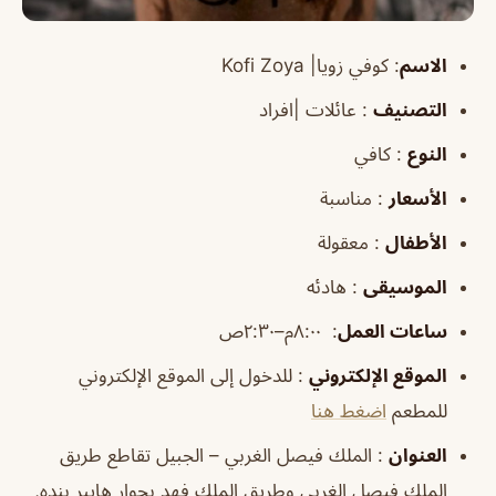
الاسم
:
كوفي زويا|
Kofi Zoya
التصنيف
: عائلات |افراد
النوع
: كافي
الأسعار
: مناسبة
الأطفال
: معقولة
الموسيقى
: هادئه
ساعات العمل
:
٨:٠٠م–٢:٣٠ص
الموقع
الإلكتروني
: للدخول إلى الموقع الإلكتروني
للمطعم
اضغط هنا
العنوان
: الملك فيصل الغربي – الجبيل تقاطع طريق
الملك فيصل الغربي وطريق الملك فهد بجوار هايبر بنده,