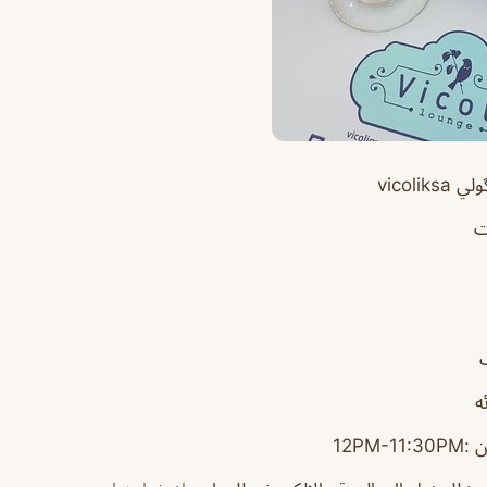
vicolik
ت
ه
12PM-11: