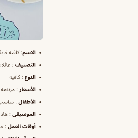
الاسم
: كافيه فايگولي sa
التصنيف
: عائلا
النوع
: كافيه
الأسعار
: مرتفعه
الأطفال
: مناسب
الموسيقى
: هادئ
أوقات
العمل
: من :30PM