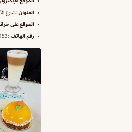
الموقع
الإلكترون
العنوان
:شارع الأم
الموقع
على خرائ
رقم الهاتف
:053 063 1009