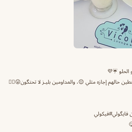
 الحلو ☔️💜
طين حالهم إجازه مثلي 😌، والمداومين بليـز لا تحتگون😛✋🏻
ن فايگولي#فيكولي