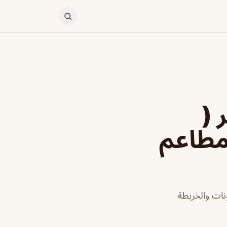
vic الخبر (
 مطاعم
ونات والخريطة