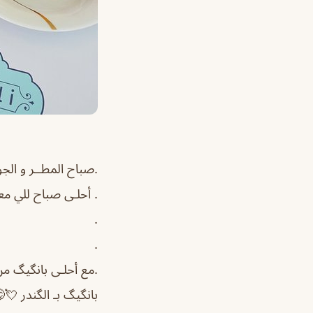
.صباح المطــر و الجو
. أحلـى صباح للي مع
.
.
.مع أحلـى بانگيگ م
بانگيگ بـ الگندر 💘