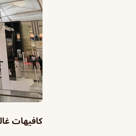
كافيهات غال