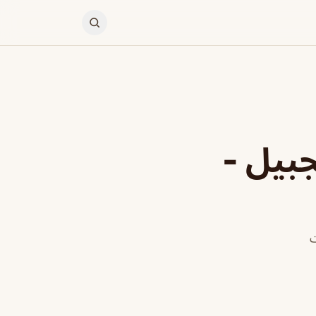
جبيل -
ت